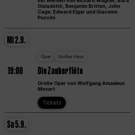
mit Werken von Richard Wagner, Bára
Gísladóttir, Benjamin Britten, John
Cage, Edward Elgar und Giacomo
Puccini
Mi
2.9.
Oper
Großes Haus
19:00
Die Zauberflöte
Große Oper von Wolfgang Amadeus
Mozart
Tickets
Sa
5.9.