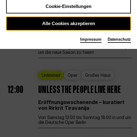
Cookie-Einstellungen
Ballett
Großes Haus
Staatsballett Berlin
Alle Cookies akzeptieren
12:00
Eröffnungswochenende
Impressum
Datenschutz
Die Deutsche Oper Berlin öffnet ihre Pforten,
um die neue Saison zu feiern
Unlimited
Oper
Großes Haus
12:00
UNLESS THE PEOPLE LIVE HERE
Eröffnungswochenende – kuratiert
von Rirkrit Tiravanija
Von Samstag 12.00 bis Sonntag 18.00 in und um
die Deutsche Oper Berlin