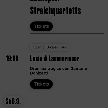
Streichquartetts
Tickets
Oper
Großes Haus
19:00
Lucia di Lammermoor
Dramma tragico von Gaetano
Donizetti
Tickets
So
6.9.