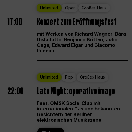
Unlimited
Oper
Großes Haus
17:00
Konzert zum Eröffnungsfest
mit Werken von Richard Wagner, Bára
Gísladóttir, Benjamin Britten, John
Cage, Edward Elgar und Giacomo
Puccini
Unlimited
Pop
Großes Haus
22:00
Late Night: operative image
Feat. OMSK Social Club mit
internationalen DJs und bekannten
Gesichtern der Berliner
elektronischen Musikszene