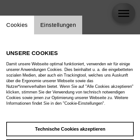
Einstellung Website Cookie
Cookies
Einstellungen
skip_calendar_timeline
Suche
UNSERE COOKIES
Alle Sparten
Damit unsere Webseite optimal funktioniert, verwenden wir für einige
Alle Spielstätten
unserer Anwendungen Cookies. Dies beinhaltet u. a. die eingebetteten
sozialen Medien, aber auch ein Trackingtool, welches uns Auskunft
über die Ergonomie unserer Webseite sowie das
Alle Merkmale
Nutzer*innenverhalten bietet. Wenn Sie auf "Alle Cookies akzeptieren"
klicken, stimmen Sie der Verwendung von technisch notwendigen
Cookies sowie jenen zur Optimierung unserer Webseite zu. Weitere
Informationen findet Sie in den "Cookie-Einstellungen".
August 2026
Technische Cookies akzeptieren
Sa
29.8.