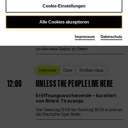
Cookie-Einstellungen
Ballett
Großes Haus
Staatsballett Berlin
Alle Cookies akzeptieren
12:00
Eröffnungswochenende
Impressum
Datenschutz
Die Deutsche Oper Berlin öffnet ihre Pforten,
um die neue Saison zu feiern
Unlimited
Oper
Großes Haus
12:00
UNLESS THE PEOPLE LIVE HERE
Eröffnungswochenende – kuratiert
von Rirkrit Tiravanija
Von Samstag 12.00 bis Sonntag 18.00 in und um
die Deutsche Oper Berlin