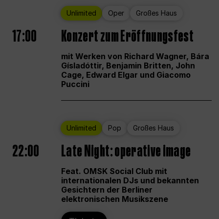
Unlimited
Oper
Großes Haus
17:00
Konzert zum Eröffnungsfest
mit Werken von Richard Wagner, Bára
Gísladóttir, Benjamin Britten, John
Cage, Edward Elgar und Giacomo
Puccini
Unlimited
Pop
Großes Haus
22:00
Late Night: operative image
Feat. OMSK Social Club mit
internationalen DJs und bekannten
Gesichtern der Berliner
elektronischen Musikszene