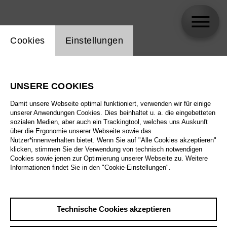
Einstellung Website Cookie
Cookies
Einstellungen
skip_calendar_timeline
Suche
UNSERE COOKIES
Alle Sparten
Damit unsere Webseite optimal funktioniert, verwenden wir für einige
Alle Spielstätten
unserer Anwendungen Cookies. Dies beinhaltet u. a. die eingebetteten
sozialen Medien, aber auch ein Trackingtool, welches uns Auskunft
über die Ergonomie unserer Webseite sowie das
Alle Merkmale
Nutzer*innenverhalten bietet. Wenn Sie auf "Alle Cookies akzeptieren"
klicken, stimmen Sie der Verwendung von technisch notwendigen
Cookies sowie jenen zur Optimierung unserer Webseite zu. Weitere
Informationen findet Sie in den "Cookie-Einstellungen".
August 2026
Technische Cookies akzeptieren
Sa
29.8.