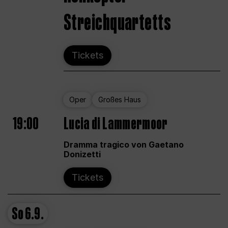
Streichquartetts
Tickets
Oper
Großes Haus
19:00
Lucia di Lammermoor
Dramma tragico von Gaetano
Donizetti
Tickets
So
6.9.