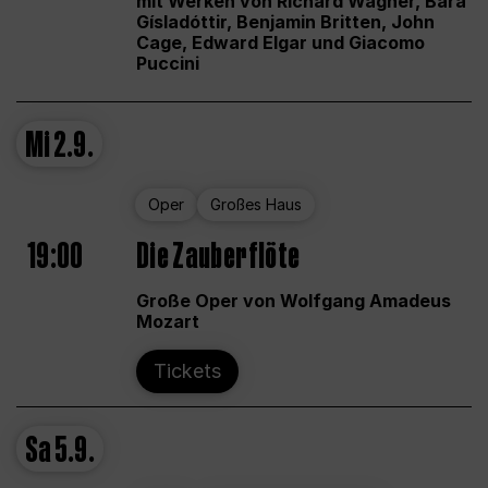
mit Werken von Richard Wagner, Bára
Gísladóttir, Benjamin Britten, John
Cage, Edward Elgar und Giacomo
Puccini
Mi
2.9.
Oper
Großes Haus
19:00
Die Zauberflöte
Große Oper von Wolfgang Amadeus
Mozart
Tickets
Sa
5.9.