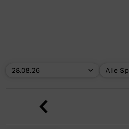
skip_calendar_timeline
Alle S
Suche