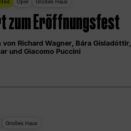
ited
Oper
Großes Haus
t zum Eröffnungsfest
 von Richard Wagner, Bára Gísladóttir,
ar und Giacomo Puccini
Großes Haus