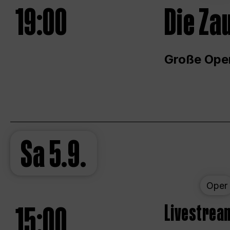
19:00
Die Za
Große Ope
Sa
5.9.
Oper
15:00
Livestream