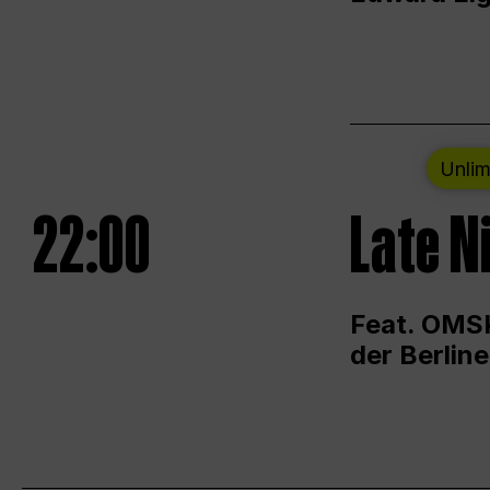
Unlim
22:00
Late N
Feat. OMSK
der Berlin