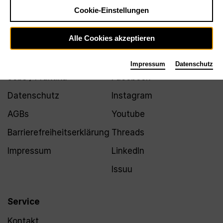
Newsletter
Cookie-Einstellungen
Alle Cookies akzeptieren
Infos
Folgen
Impressum
Datenschutz
Jobs / Praktika
Facebook
Datenschutz
Instagram
AGBs
Youtube
Barrierefreiheitserklärung
Threads
Impressum
LinkedIn
Issuu
Service
Kontakt