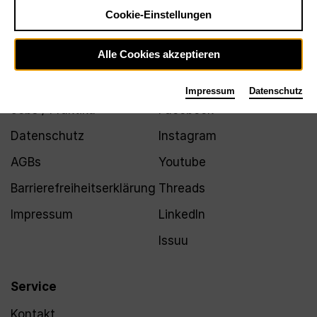
Newsletter
Cookie-Einstellungen
Alle Cookies akzeptieren
Infos
Folgen
Impressum
Datenschutz
Jobs / Praktika
Facebook
Datenschutz
Instagram
AGBs
Youtube
Barrierefreiheitserklärung
Threads
Impressum
LinkedIn
Issuu
Service
Kontakt