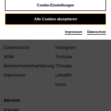
Newsletter
Cookie-Einstellungen
Alle Cookies akzeptieren
Infos
Folgen
Impressum
Datenschutz
Jobs / Praktika
Facebook
Datenschutz
Instagram
AGBs
Youtube
Barrierefreiheitserklärung
Threads
Impressum
LinkedIn
Issuu
Service
Kontakt