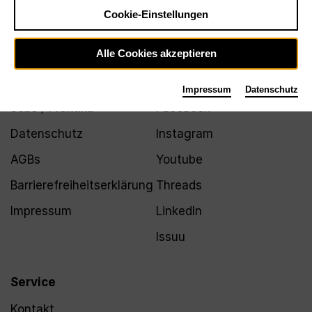
Newsletter
Cookie-Einstellungen
Alle Cookies akzeptieren
Infos
Folgen
Impressum
Datenschutz
Jobs / Praktika
Facebook
Datenschutz
Instagram
AGBs
Youtube
Barrierefreiheitserklärung
Threads
Impressum
LinkedIn
Issuu
Service
Kontakt