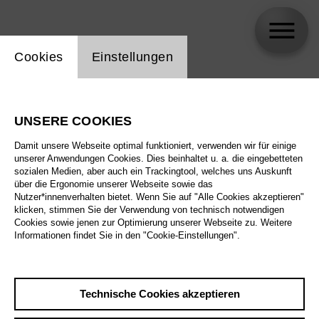
Einstellung Website Cookie
Cookies
Einstellungen
Klaus Beelitz
UNSERE COOKIES
Biographie
Damit unsere Webseite optimal funktioniert, verwenden wir für einige
unserer Anwendungen Cookies. Dies beinhaltet u. a. die eingebetteten
Spielplan
sozialen Medien, aber auch ein Trackingtool, welches uns Auskunft
über die Ergonomie unserer Webseite sowie das
Nutzer*innenverhalten bietet. Wenn Sie auf "Alle Cookies akzeptieren"
klicken, stimmen Sie der Verwendung von technisch notwendigen
Sa 26.12.26
Cookies sowie jenen zur Optimierung unserer Webseite zu. Weitere
La traviata
Informationen findet Sie in den "Cookie-Einstellungen".
Mo 28.12.26
Sa 26.12.26
,
16:00
Preise ab € 28,00
Technische Cookies akzeptieren
Do 31.12.26
Großes Haus