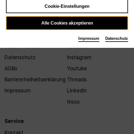
Newsletter
Cookie-Einstellungen
Alle Cookies akzeptieren
Infos
Folgen
Impressum
Datenschutz
Jobs / Praktika
Facebook
Datenschutz
Instagram
AGBs
Youtube
Barrierefreiheitserklärung
Threads
Impressum
LinkedIn
Issuu
Service
Kontakt