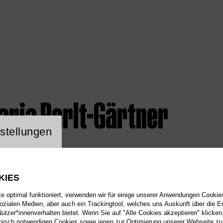
aria Perlt-Gärtner
ng Website Cookie
stellungen
KIES
 optimal funktioniert, verwenden wir für einige unserer Anwendungen Cookies
sozialen Medien, aber auch ein Trackingtool, welches uns Auskunft über die 
tzer*innenverhalten bietet. Wenn Sie auf "Alle Cookies akzeptieren" klicken
isch notwendigen Cookies sowie jenen zur Optimierung unserer Webseite zu