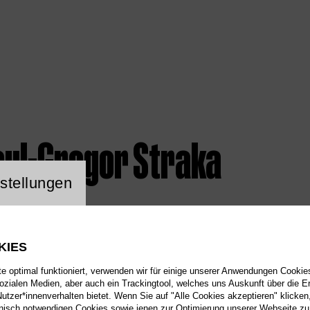
aul-Gregor Straka
ng Website Cookie
stellungen
KIES
 optimal funktioniert, verwenden wir für einige unserer Anwendungen Cookies
sozialen Medien, aber auch ein Trackingtool, welches uns Auskunft über die 
tzer*innenverhalten bietet. Wenn Sie auf "Alle Cookies akzeptieren" klicken
isch notwendigen Cookies sowie jenen zur Optimierung unserer Webseite zu