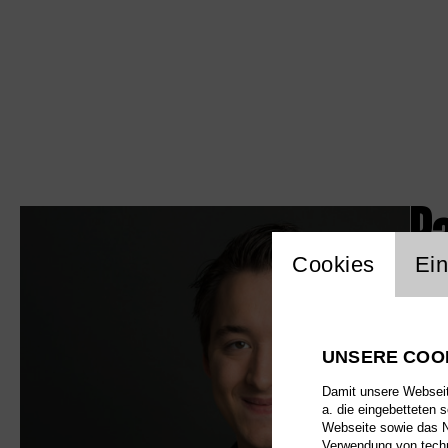
P
Einstellu
Cookies
Ein
UNSERE COO
Damit unsere Webseite
a. die eingebetteten 
Webseite sowie das Nu
Verwendung von techn