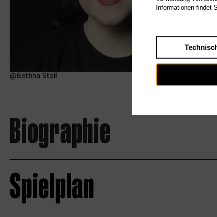
Informationen findet 
Technisc
Bettina Stöß
Biographie
Spielplan