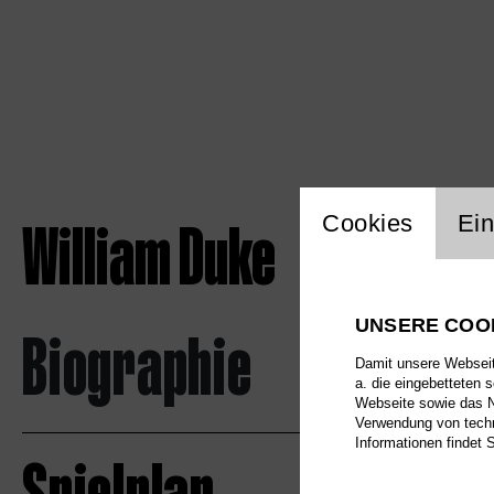
Einstellu
William Duke
Cookies
Ein
UNSERE COO
Biographie
Damit unsere Webseite
a. die eingebetteten 
Webseite sowie das Nu
Verwendung von techn
Informationen findet 