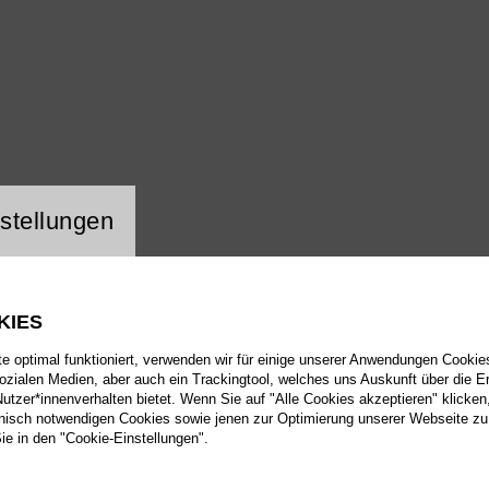
ng Website Cookie
stellungen
KIES
 optimal funktioniert, verwenden wir für einige unserer Anwendungen Cookies
sozialen Medien, aber auch ein Trackingtool, welches uns Auskunft über die 
tzer*innenverhalten bietet. Wenn Sie auf "Alle Cookies akzeptieren" klicken
isch notwendigen Cookies sowie jenen zur Optimierung unserer Webseite zu
Sie in den "Cookie-Einstellungen".