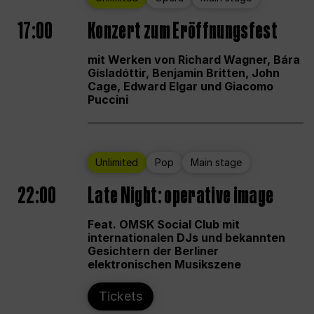
17:00
Konzert zum Eröffnungsfest
mit Werken von Richard Wagner, Bára
Gísladóttir, Benjamin Britten, John
Cage, Edward Elgar und Giacomo
Puccini
Unlimited
Pop
Main stage
22:00
Late Night: operative image
Feat. OMSK Social Club mit
internationalen DJs und bekannten
Gesichtern der Berliner
elektronischen Musikszene
Tickets