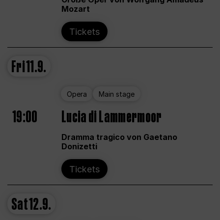
Mozart
Tickets
Fri
11.9.
Opera
Main stage
19:00
Lucia di Lammermoor
Dramma tragico von Gaetano
Donizetti
Tickets
Sat
12.9.