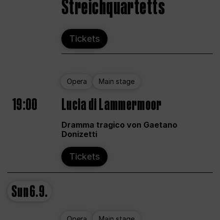
Streichquartetts
Tickets
Opera
Main stage
19:00
Lucia di Lammermoor
Dramma tragico von Gaetano
Donizetti
Tickets
Sun
6.9.
Opera
Main stage