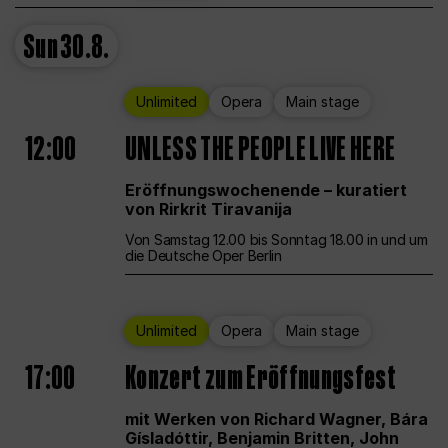
Sun
30.8.
Unlimited
Opera
Main stage
12:00
UNLESS THE PEOPLE LIVE HERE
Eröffnungswochenende – kuratiert
von Rirkrit Tiravanija
Von Samstag 12.00 bis Sonntag 18.00 in und um
die Deutsche Oper Berlin
Unlimited
Opera
Main stage
17:00
Konzert zum Eröffnungsfest
mit Werken von Richard Wagner, Bára
Gísladóttir, Benjamin Britten, John