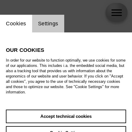
Website cookie setting
Cookies
Settings
skip_calendar_timeline
Search
OUR COOKIES
All artistic fields
In order for our website to function optimally, we use cookies for some
All locations
of our applications. This includes i.a. the embedded social media, but
also a tracking tool that provides us with information about the
ergonomics of our website and user behavior. If you click on "Accept
All features
all cookies", you agree to the use of technically necessary cookies
and those to optimize our website. See "Cookie Settings" for more
information.
August 2026
Accept technical cookies
Sat
29.8.