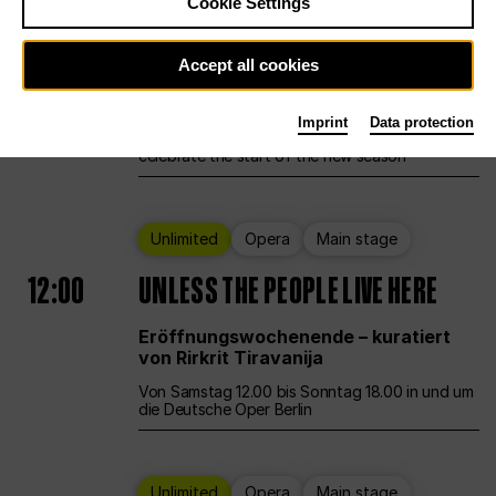
Cookie Settings
Ballet
Main stage
Staatsballett Berlin
Accept all cookies
12:00
Eröffnungswochenende
Imprint
Data protection
Deutsche Oper Berlin opens its doors to
celebrate the start of the new season
Unlimited
Opera
Main stage
12:00
UNLESS THE PEOPLE LIVE HERE
Eröffnungswochenende – kuratiert
von Rirkrit Tiravanija
Von Samstag 12.00 bis Sonntag 18.00 in und um
die Deutsche Oper Berlin
Unlimited
Opera
Main stage