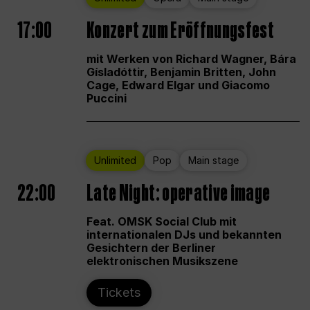
17:00
Konzert zum Eröffnungsfest
mit Werken von Richard Wagner, Bára
Gísladóttir, Benjamin Britten, John
Cage, Edward Elgar und Giacomo
Puccini
Unlimited
Pop
Main stage
22:00
Late Night: operative image
Feat. OMSK Social Club mit
internationalen DJs und bekannten
Gesichtern der Berliner
elektronischen Musikszene
Tickets