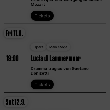
Mozart
Tickets
Fri
11.9.
Opera
Main stage
19:00
Lucia di Lammermoor
Dramma tragico von Gaetano
Donizetti
Tickets
Sat
12.9.