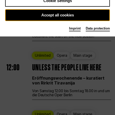
Cookie Settings
Ballet
Main stage
Staatsballett Berlin
Accept all cookies
12:00
Eröffnungswochenende
Imprint
Data protection
Deutsche Oper Berlin opens its doors to
celebrate the start of the new season
Unlimited
Opera
Main stage
12:00
UNLESS THE PEOPLE LIVE HERE
Eröffnungswochenende – kuratiert
von Rirkrit Tiravanija
Von Samstag 12.00 bis Sonntag 18.00 in und um
die Deutsche Oper Berlin
Unlimited
Opera
Main stage