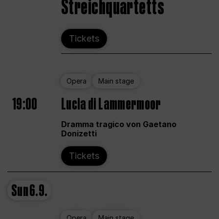
Streichquartetts
Tickets
Opera
Main stage
19:00
Lucia di Lammermoor
Dramma tragico von Gaetano
Donizetti
Tickets
Sun
6.9.
Opera
Main stage