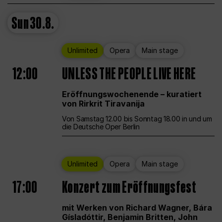
Sun
30.8.
Unlimited
Opera
Main stage
12:00
UNLESS THE PEOPLE LIVE HERE
Eröffnungswochenende – kuratiert
von Rirkrit Tiravanija
Von Samstag 12.00 bis Sonntag 18.00 in und um
die Deutsche Oper Berlin
Unlimited
Opera
Main stage
17:00
Konzert zum Eröffnungsfest
mit Werken von Richard Wagner, Bára
Gísladóttir, Benjamin Britten, John