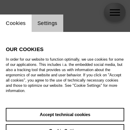
Website cookie setting
Cookies
Settings
skip_calendar_timeline
Search
OUR COOKIES
All artistic fields
In order for our website to function optimally, we use cookies for some
All locations
of our applications. This includes i.a. the embedded social media, but
also a tracking tool that provides us with information about the
ergonomics of our website and user behavior. If you click on "Accept
All features
all cookies", you agree to the use of technically necessary cookies
and those to optimize our website. See "Cookie Settings" for more
information.
August 2026
Accept technical cookies
Sat
29.8.