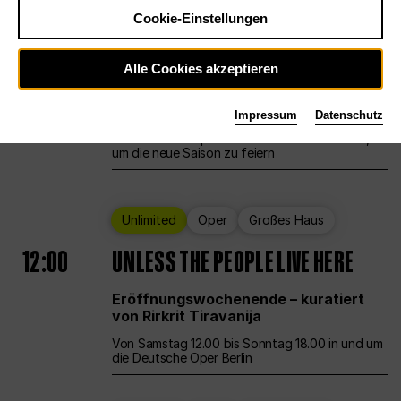
Cookie-Einstellungen
Ballett
Großes Haus
Staatsballett Berlin
Alle Cookies akzeptieren
12:00
Eröffnungswochenende
Impressum
Datenschutz
Die Deutsche Oper Berlin öffnet ihre Pforten,
um die neue Saison zu feiern
Unlimited
Oper
Großes Haus
12:00
UNLESS THE PEOPLE LIVE HERE
Eröffnungswochenende – kuratiert
von Rirkrit Tiravanija
Von Samstag 12.00 bis Sonntag 18.00 in und um
die Deutsche Oper Berlin