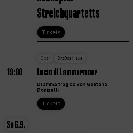
Streichquartetts
Tickets
Oper
Großes Haus
19:00
Lucia di Lammermoor
Dramma tragico von Gaetano
Donizetti
Tickets
So
6.9.