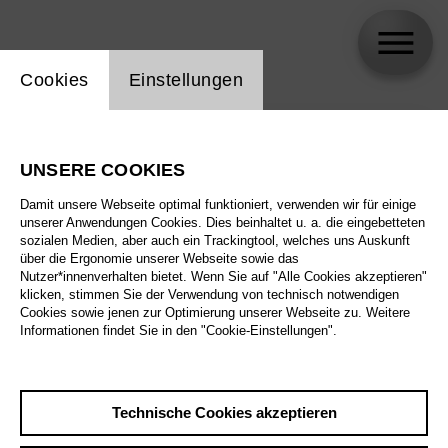
Einstellung Website Cookie
Cookies
Einstellungen
skip_calendar_timeline
Suche
UNSERE COOKIES
Alle Sparten
Damit unsere Webseite optimal funktioniert, verwenden wir für einige
Alle Spielstätten
unserer Anwendungen Cookies. Dies beinhaltet u. a. die eingebetteten
sozialen Medien, aber auch ein Trackingtool, welches uns Auskunft
über die Ergonomie unserer Webseite sowie das
Alle Merkmale
Nutzer*innenverhalten bietet. Wenn Sie auf "Alle Cookies akzeptieren"
klicken, stimmen Sie der Verwendung von technisch notwendigen
Cookies sowie jenen zur Optimierung unserer Webseite zu. Weitere
Informationen findet Sie in den "Cookie-Einstellungen".
August 2026
Technische Cookies akzeptieren
Sa
29.8.