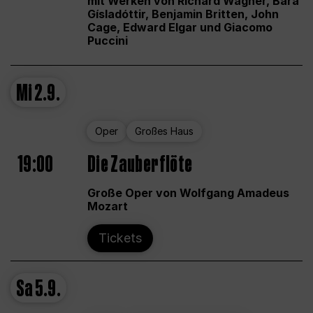
mit Werken von Richard Wagner, Bára
Gísladóttir, Benjamin Britten, John
Cage, Edward Elgar und Giacomo
Puccini
Mi
2.9.
Oper
Großes Haus
19:00
Die Zauberflöte
Große Oper von Wolfgang Amadeus
Mozart
Tickets
Sa
5.9.