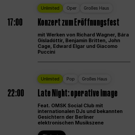
Unlimited
Oper
Großes Haus
17:00
Konzert zum Eröffnungsfest
mit Werken von Richard Wagner, Bára
Gísladóttir, Benjamin Britten, John
Cage, Edward Elgar und Giacomo
Puccini
Unlimited
Pop
Großes Haus
22:00
Late Night: operative image
Feat. OMSK Social Club mit
internationalen DJs und bekannten
Gesichtern der Berliner
elektronischen Musikszene