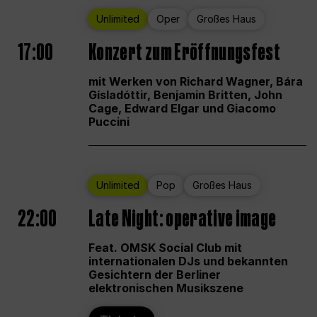
Unlimited
Oper
Großes Haus
17:00
Konzert zum Eröffnungsfest
mit Werken von Richard Wagner, Bára
Gísladóttir, Benjamin Britten, John
Cage, Edward Elgar und Giacomo
Puccini
Unlimited
Pop
Großes Haus
22:00
Late Night: operative image
Feat. OMSK Social Club mit
internationalen DJs und bekannten
Gesichtern der Berliner
elektronischen Musikszene