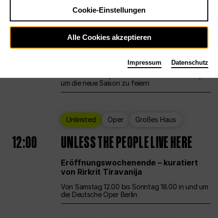
Cookie-Einstellungen
Ballett
Großes Haus
Staatsballett Berlin
Alle Cookies akzeptieren
12:00
Eröffnungswochenende
Impressum
Datenschutz
Die Deutsche Oper Berlin öffnet ihre Pforten,
um die neue Saison zu feiern
Unlimited
Oper
Großes Haus
12:00
UNLESS THE PEOPLE LIVE HERE
Eröffnungswochenende – kuratiert
von Rirkrit Tiravanija
Von Samstag 12.00 bis Sonntag 18.00 in und um
die Deutsche Oper Berlin