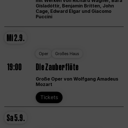
mit Werken von Richard Wagner, Bára
Gísladóttir, Benjamin Britten, John
Cage, Edward Elgar und Giacomo
Puccini
Mi
2.9.
Oper
Großes Haus
19:00
Die Zauberflöte
Große Oper von Wolfgang Amadeus
Mozart
Tickets
Sa
5.9.