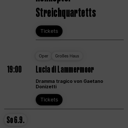
Streichquartetts
Tickets
Oper
Großes Haus
19:00
Lucia di Lammermoor
Dramma tragico von Gaetano
Donizetti
Tickets
So
6.9.