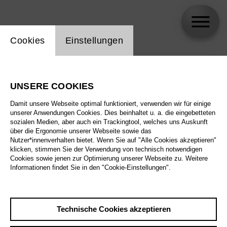
Einstellung Website Cookie
Cookies
Einstellungen
skip_calendar_timeline
Suche
UNSERE COOKIES
Alle Sparten
Damit unsere Webseite optimal funktioniert, verwenden wir für einige
Alle Spielstätten
unserer Anwendungen Cookies. Dies beinhaltet u. a. die eingebetteten
sozialen Medien, aber auch ein Trackingtool, welches uns Auskunft
über die Ergonomie unserer Webseite sowie das
Alle Merkmale
Nutzer*innenverhalten bietet. Wenn Sie auf "Alle Cookies akzeptieren"
klicken, stimmen Sie der Verwendung von technisch notwendigen
Cookies sowie jenen zur Optimierung unserer Webseite zu. Weitere
Informationen findet Sie in den "Cookie-Einstellungen".
August 2026
Technische Cookies akzeptieren
Sa
29.8.