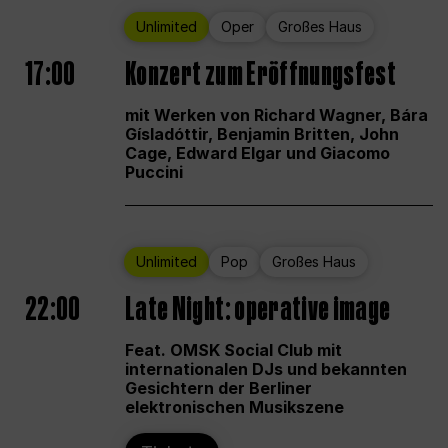
Unlimited
Oper
Großes Haus
17:00
Konzert zum Eröffnungsfest
mit Werken von Richard Wagner, Bára
Gísladóttir, Benjamin Britten, John
Cage, Edward Elgar und Giacomo
Puccini
Unlimited
Pop
Großes Haus
22:00
Late Night: operative image
Feat. OMSK Social Club mit
internationalen DJs und bekannten
Gesichtern der Berliner
elektronischen Musikszene