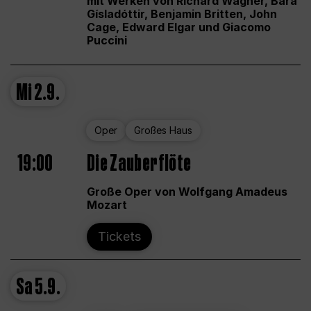
mit Werken von Richard Wagner, Bára
Gísladóttir, Benjamin Britten, John
Cage, Edward Elgar und Giacomo
Puccini
Mi
2.9.
Oper
Großes Haus
19:00
Die Zauberflöte
Große Oper von Wolfgang Amadeus
Mozart
Tickets
Sa
5.9.