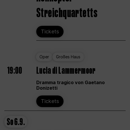
Streichquartetts
Tickets
Oper
Großes Haus
19:00
Lucia di Lammermoor
Dramma tragico von Gaetano
Donizetti
Tickets
So
6.9.