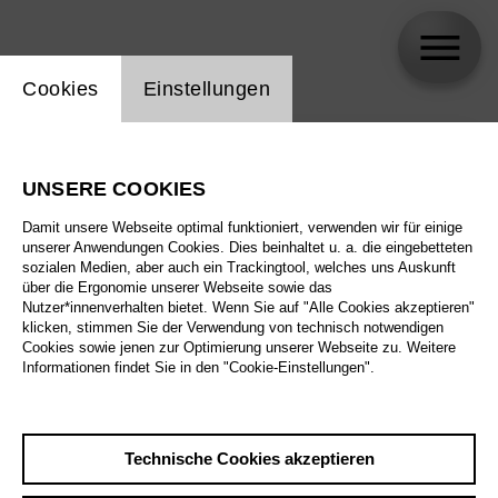
Einstellung Website Cookie
Cookies
Einstellungen
skip_calendar_timeline
Suche
UNSERE COOKIES
Alle Sparten
Damit unsere Webseite optimal funktioniert, verwenden wir für einige
Alle Spielstätten
unserer Anwendungen Cookies. Dies beinhaltet u. a. die eingebetteten
sozialen Medien, aber auch ein Trackingtool, welches uns Auskunft
über die Ergonomie unserer Webseite sowie das
Alle Merkmale
Nutzer*innenverhalten bietet. Wenn Sie auf "Alle Cookies akzeptieren"
klicken, stimmen Sie der Verwendung von technisch notwendigen
Cookies sowie jenen zur Optimierung unserer Webseite zu. Weitere
Informationen findet Sie in den "Cookie-Einstellungen".
August 2026
Technische Cookies akzeptieren
Sa
29.8.