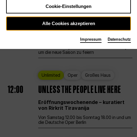
Cookie-Einstellungen
Ballett
Großes Haus
Staatsballett Berlin
Alle Cookies akzeptieren
12:00
Eröffnungswochenende
Impressum
Datenschutz
Die Deutsche Oper Berlin öffnet ihre Pforten,
um die neue Saison zu feiern
Unlimited
Oper
Großes Haus
12:00
UNLESS THE PEOPLE LIVE HERE
Eröffnungswochenende – kuratiert
von Rirkrit Tiravanija
Von Samstag 12.00 bis Sonntag 18.00 in und um
die Deutsche Oper Berlin