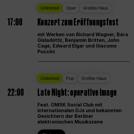
Unlimited
Oper
Großes Haus
17:00
Konzert zum Eröffnungsfest
mit Werken von Richard Wagner, Bára
Gísladóttir, Benjamin Britten, John
Cage, Edward Elgar und Giacomo
Puccini
Unlimited
Pop
Großes Haus
22:00
Late Night: operative image
Feat. OMSK Social Club mit
internationalen DJs und bekannten
Gesichtern der Berliner
elektronischen Musikszene