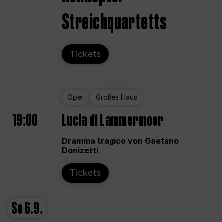
Streichquartetts
Tickets
Oper
Großes Haus
19:00
Lucia di Lammermoor
Dramma tragico von Gaetano
Donizetti
Tickets
So
6.9.