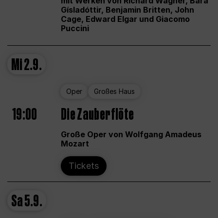
mit Werken von Richard Wagner, Bára
Gísladóttir, Benjamin Britten, John
Cage, Edward Elgar und Giacomo
Puccini
Mi
2.9.
Oper
Großes Haus
19:00
Die Zauberflöte
Große Oper von Wolfgang Amadeus
Mozart
Tickets
Sa
5.9.