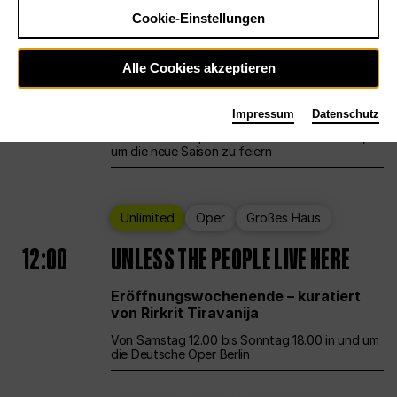
Cookie-Einstellungen
Ballett
Großes Haus
Staatsballett Berlin
Alle Cookies akzeptieren
12:00
Eröffnungswochenende
Impressum
Datenschutz
Die Deutsche Oper Berlin öffnet ihre Pforten,
um die neue Saison zu feiern
Unlimited
Oper
Großes Haus
12:00
UNLESS THE PEOPLE LIVE HERE
Eröffnungswochenende – kuratiert
von Rirkrit Tiravanija
Von Samstag 12.00 bis Sonntag 18.00 in und um
die Deutsche Oper Berlin