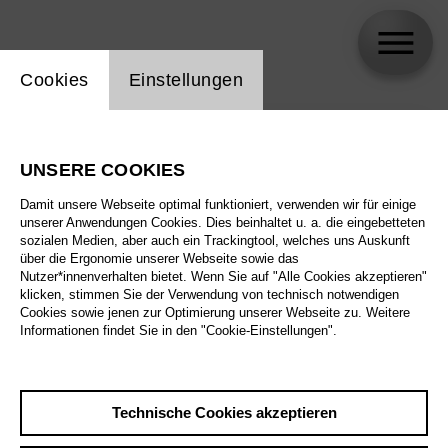
Einstellung Website Cookie
Cookies
Einstellungen
skip_calendar_timeline
Suche
UNSERE COOKIES
Alle Sparten
Damit unsere Webseite optimal funktioniert, verwenden wir für einige
Alle Spielstätten
unserer Anwendungen Cookies. Dies beinhaltet u. a. die eingebetteten
sozialen Medien, aber auch ein Trackingtool, welches uns Auskunft
über die Ergonomie unserer Webseite sowie das
Alle Merkmale
Nutzer*innenverhalten bietet. Wenn Sie auf "Alle Cookies akzeptieren"
klicken, stimmen Sie der Verwendung von technisch notwendigen
Cookies sowie jenen zur Optimierung unserer Webseite zu. Weitere
Informationen findet Sie in den "Cookie-Einstellungen".
August 2026
Technische Cookies akzeptieren
Sa
29.8.