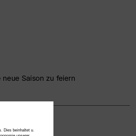
e neue Saison zu feiern
. Dies beinhaltet u.
Ergonomie unserer