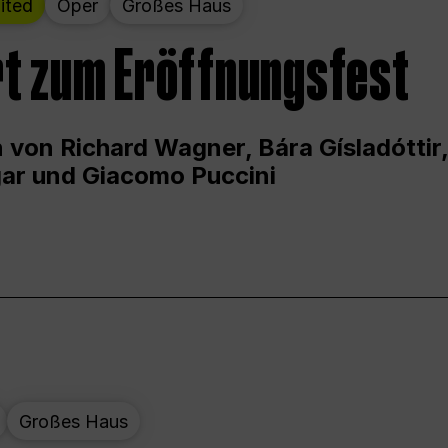
ited
Oper
Großes Haus
t zum Eröffnungsfest
 von Richard Wagner, Bára Gísladóttir,
ar und Giacomo Puccini
Großes Haus