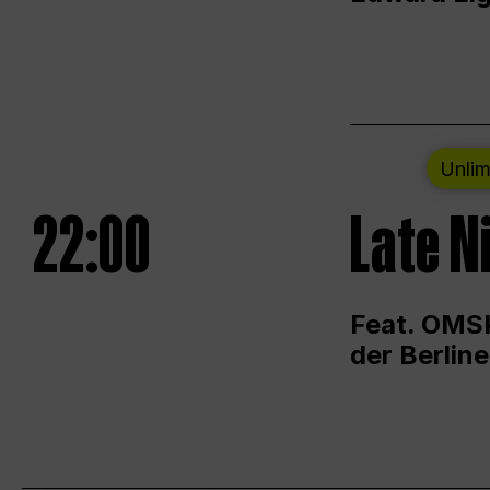
Unlim
22:00
Late N
Feat. OMSK
der Berlin