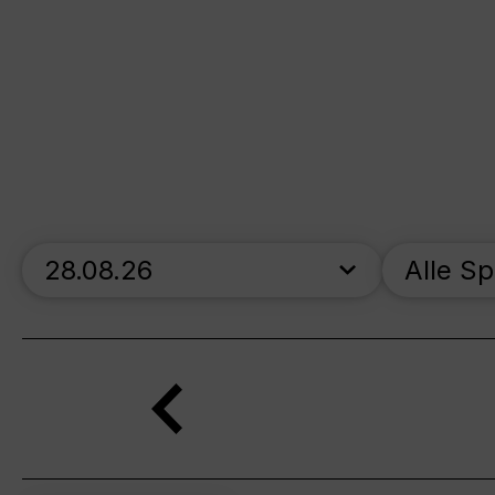
skip_calendar_timeline
Alle S
Suche