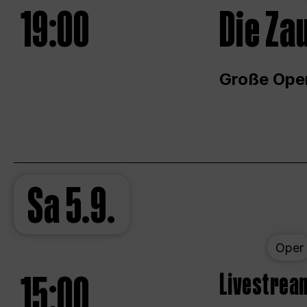
19:00
Die Za
Große Ope
Sa
5.9.
Oper
15:00
Livestream