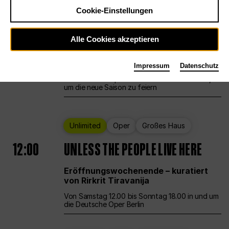
Cookie-Einstellungen
Ballett
Großes Haus
Staatsballett Berlin
Alle Cookies akzeptieren
12:00
Eröffnungswochenende
Impressum
Datenschutz
Die Deutsche Oper Berlin öffnet ihre Pforten,
um die neue Saison zu feiern
Unlimited
Oper
Großes Haus
12:00
UNLESS THE PEOPLE LIVE HERE
Eröffnungswochenende – kuratiert
von Rirkrit Tiravanija
Von Samstag 12.00 bis Sonntag 18.00 in und um
die Deutsche Oper Berlin