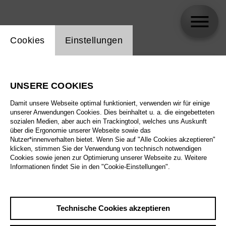
Einstellung Website Cookie
Cookies
Einstellungen
skip_calendar_timeline
Suche
UNSERE COOKIES
Alle Sparten
Damit unsere Webseite optimal funktioniert, verwenden wir für einige
Alle Spielstätten
unserer Anwendungen Cookies. Dies beinhaltet u. a. die eingebetteten
sozialen Medien, aber auch ein Trackingtool, welches uns Auskunft
über die Ergonomie unserer Webseite sowie das
Alle Merkmale
Nutzer*innenverhalten bietet. Wenn Sie auf "Alle Cookies akzeptieren"
klicken, stimmen Sie der Verwendung von technisch notwendigen
Cookies sowie jenen zur Optimierung unserer Webseite zu. Weitere
Informationen findet Sie in den "Cookie-Einstellungen".
August 2026
Technische Cookies akzeptieren
Sa
29.8.