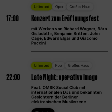
Unlimited
Oper
Großes Haus
17:00
Konzert zum Eröffnungsfest
mit Werken von Richard Wagner, Bára
Gísladóttir, Benjamin Britten, John
Cage, Edward Elgar und Giacomo
Puccini
Unlimited
Pop
Großes Haus
22:00
Late Night: operative image
Feat. OMSK Social Club mit
internationalen DJs und bekannten
Gesichtern der Berliner
elektronischen Musikszene