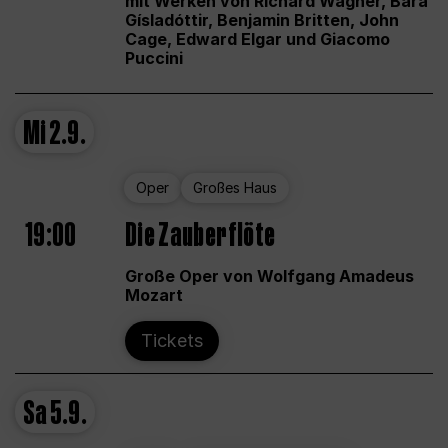
mit Werken von Richard Wagner, Bára
Gísladóttir, Benjamin Britten, John
Cage, Edward Elgar und Giacomo
Puccini
Mi
2.9.
Oper
Großes Haus
19:00
Die Zauberflöte
Große Oper von Wolfgang Amadeus
Mozart
Tickets
Sa
5.9.