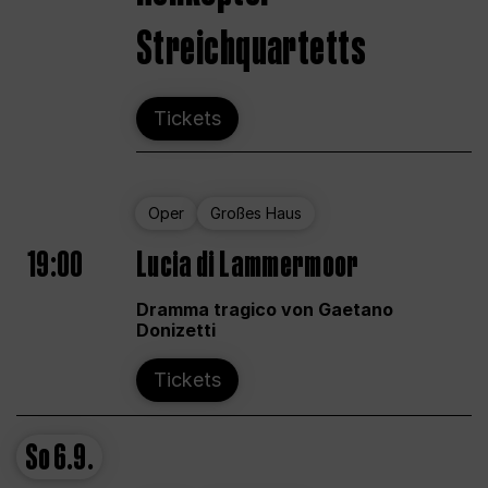
Streichquartetts
Tickets
Oper
Großes Haus
19:00
Lucia di Lammermoor
Dramma tragico von Gaetano
Donizetti
Tickets
So
6.9.