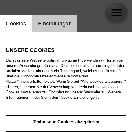
Einstellung Website Cookie
Cookies
Einstellungen
skip_calendar_timeline
Suche
UNSERE COOKIES
Alle Sparten
Damit unsere Webseite optimal funktioniert, verwenden wir für einige
Alle Spielstätten
unserer Anwendungen Cookies. Dies beinhaltet u. a. die eingebetteten
sozialen Medien, aber auch ein Trackingtool, welches uns Auskunft
über die Ergonomie unserer Webseite sowie das
Alle Merkmale
Nutzer*innenverhalten bietet. Wenn Sie auf "Alle Cookies akzeptieren"
klicken, stimmen Sie der Verwendung von technisch notwendigen
Cookies sowie jenen zur Optimierung unserer Webseite zu. Weitere
Informationen findet Sie in den "Cookie-Einstellungen".
August 2026
Technische Cookies akzeptieren
Sa
29.8.