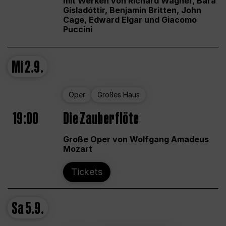
mit Werken von Richard Wagner, Bára
Gísladóttir, Benjamin Britten, John
Cage, Edward Elgar und Giacomo
Puccini
Mi
2.9.
Oper
Großes Haus
19:00
Die Zauberflöte
Große Oper von Wolfgang Amadeus
Mozart
Tickets
Sa
5.9.