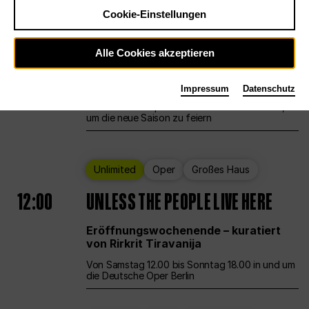
Cookie-Einstellungen
Ballett
Großes Haus
Staatsballett Berlin
Alle Cookies akzeptieren
12:00
Eröffnungswochenende
Impressum
Datenschutz
Die Deutsche Oper Berlin öffnet ihre Pforten,
um die neue Saison zu feiern
Unlimited
Oper
Großes Haus
12:00
UNLESS THE PEOPLE LIVE HERE
Eröffnungswochenende – kuratiert
von Rirkrit Tiravanija
Von Samstag 12.00 bis Sonntag 18.00 in und um
die Deutsche Oper Berlin