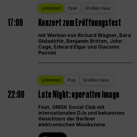
Unlimited
Oper
Großes Haus
17:00
Konzert zum Eröffnungsfest
mit Werken von Richard Wagner, Bára
Gísladóttir, Benjamin Britten, John
Cage, Edward Elgar und Giacomo
Puccini
Unlimited
Pop
Großes Haus
22:00
Late Night: operative image
Feat. OMSK Social Club mit
internationalen DJs und bekannten
Gesichtern der Berliner
elektronischen Musikszene