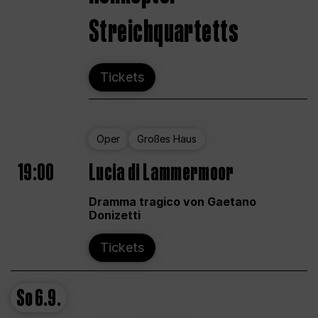
Streichquartetts
Tickets
Oper
Großes Haus
19:00
Lucia di Lammermoor
Dramma tragico von Gaetano
Donizetti
Tickets
So
6.9.