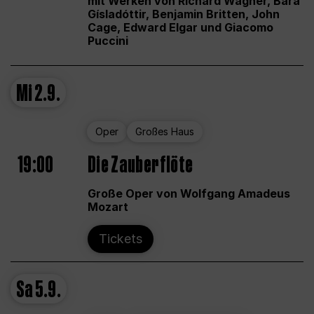
mit Werken von Richard Wagner, Bára
Gísladóttir, Benjamin Britten, John
Cage, Edward Elgar und Giacomo
Puccini
Mi
2.9.
Oper
Großes Haus
19:00
Die Zauberflöte
Große Oper von Wolfgang Amadeus
Mozart
Tickets
Sa
5.9.