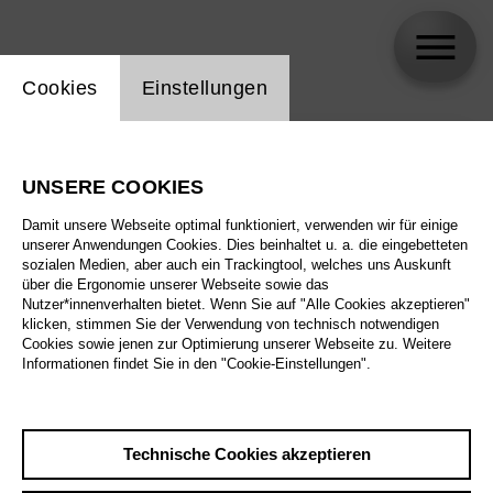
Einstellung Website Cookie
Cookies
Einstellungen
skip_calendar_timeline
Suche
UNSERE COOKIES
Alle Sparten
Damit unsere Webseite optimal funktioniert, verwenden wir für einige
Alle Spielstätten
unserer Anwendungen Cookies. Dies beinhaltet u. a. die eingebetteten
sozialen Medien, aber auch ein Trackingtool, welches uns Auskunft
über die Ergonomie unserer Webseite sowie das
Alle Merkmale
Nutzer*innenverhalten bietet. Wenn Sie auf "Alle Cookies akzeptieren"
klicken, stimmen Sie der Verwendung von technisch notwendigen
Cookies sowie jenen zur Optimierung unserer Webseite zu. Weitere
Informationen findet Sie in den "Cookie-Einstellungen".
August 2026
Technische Cookies akzeptieren
Sa
29.8.