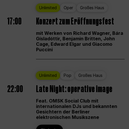
Unlimited
Oper
Großes Haus
17:00
Konzert zum Eröffnungsfest
mit Werken von Richard Wagner, Bára
Gísladóttir, Benjamin Britten, John
Cage, Edward Elgar und Giacomo
Puccini
Unlimited
Pop
Großes Haus
22:00
Late Night: operative image
Feat. OMSK Social Club mit
internationalen DJs und bekannten
Gesichtern der Berliner
elektronischen Musikszene