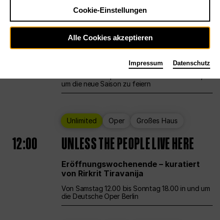
Cookie-Einstellungen
Ballett
Großes Haus
Staatsballett Berlin
Alle Cookies akzeptieren
12:00
Eröffnungswochenende
Impressum
Datenschutz
Die Deutsche Oper Berlin öffnet ihre Pforten,
um die neue Saison zu feiern
Unlimited
Oper
Großes Haus
12:00
UNLESS THE PEOPLE LIVE HERE
Eröffnungswochenende – kuratiert
von Rirkrit Tiravanija
Von Samstag 12.00 bis Sonntag 18.00 in und um
die Deutsche Oper Berlin