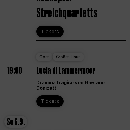
Streichquartetts
Tickets
Oper
Großes Haus
19:00
Lucia di Lammermoor
Dramma tragico von Gaetano
Donizetti
Tickets
So
6.9.