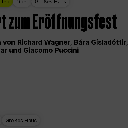
ited
Oper
Großes Haus
t zum Eröffnungsfest
 von Richard Wagner, Bára Gísladóttir,
ar und Giacomo Puccini
Großes Haus