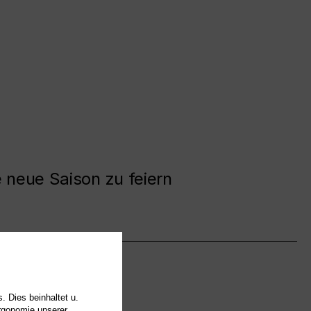
e neue Saison zu feiern
. Dies beinhaltet u.
Ergonomie unserer