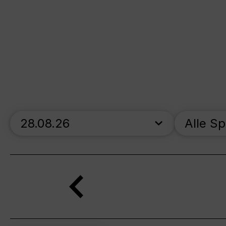
skip_calendar_timeline
Alle S
Suche