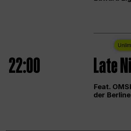
Unlim
22:00
Late N
Feat. OMSK
der Berlin