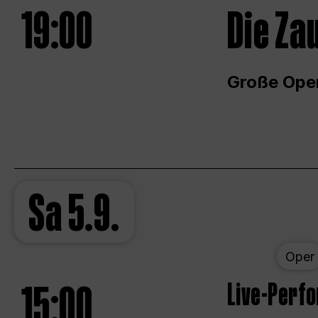
19:00
Die Za
Große Ope
Sa
5.9.
Oper
15:00
Live-Perf