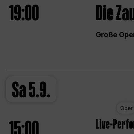
19:00
Die Za
Große Ope
Sa
5.9.
Oper
15:00
Live-Perf