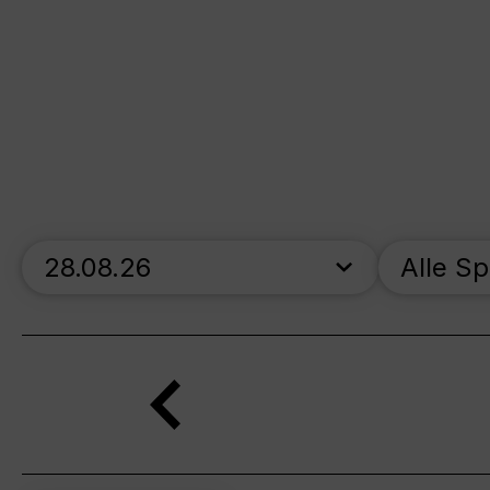
skip_calendar_timeline
Alle S
Suche