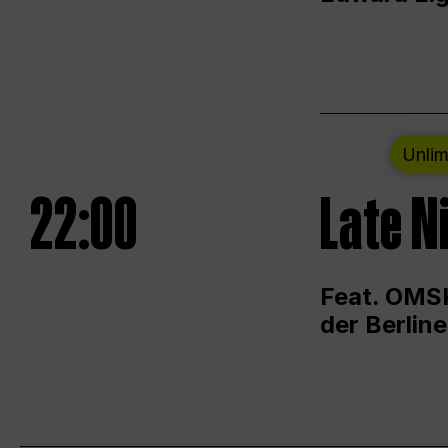
Unlim
22:00
Late N
Feat. OMSK
der Berlin