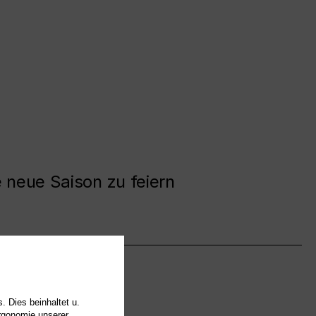
e neue Saison zu feiern
. Dies beinhaltet u.
Ergonomie unserer