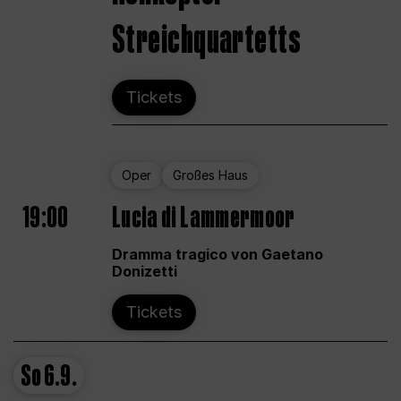
Streichquartetts
Tickets
Oper
Großes Haus
19:00
Lucia di Lammermoor
Dramma tragico von Gaetano
Donizetti
Tickets
So
6.9.