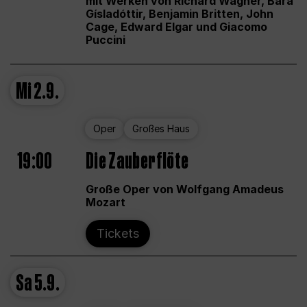
mit Werken von Richard Wagner, Bára
Gísladóttir, Benjamin Britten, John
Cage, Edward Elgar und Giacomo
Puccini
Mi
2.9.
Oper
Großes Haus
19:00
Die Zauberflöte
Große Oper von Wolfgang Amadeus
Mozart
Tickets
Sa
5.9.