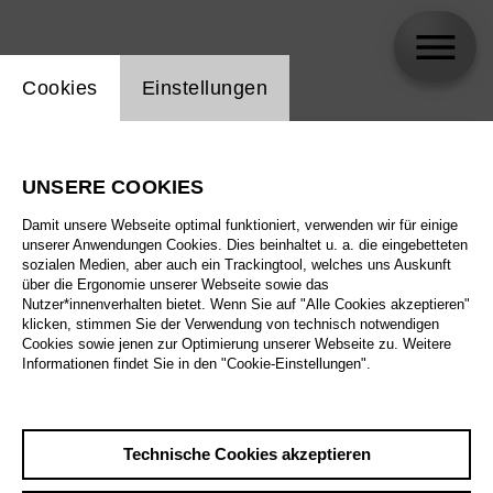
Einstellung Website Cookie
Cookies
Einstellungen
skip_calendar_timeline
Suche
UNSERE COOKIES
Alle Sparten
Damit unsere Webseite optimal funktioniert, verwenden wir für einige
Alle Spielstätten
unserer Anwendungen Cookies. Dies beinhaltet u. a. die eingebetteten
sozialen Medien, aber auch ein Trackingtool, welches uns Auskunft
über die Ergonomie unserer Webseite sowie das
Alle Merkmale
Nutzer*innenverhalten bietet. Wenn Sie auf "Alle Cookies akzeptieren"
klicken, stimmen Sie der Verwendung von technisch notwendigen
Cookies sowie jenen zur Optimierung unserer Webseite zu. Weitere
Informationen findet Sie in den "Cookie-Einstellungen".
August 2026
Technische Cookies akzeptieren
Sa
29.8.