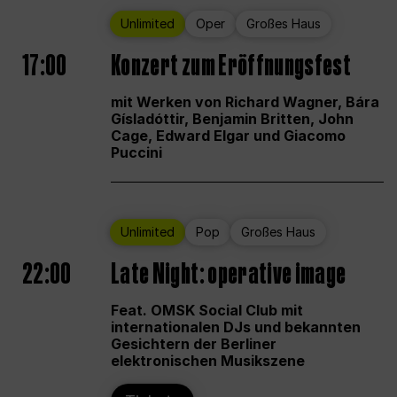
Unlimited
Oper
Großes Haus
17:00
Konzert zum Eröffnungsfest
mit Werken von Richard Wagner, Bára
Gísladóttir, Benjamin Britten, John
Cage, Edward Elgar und Giacomo
Puccini
Unlimited
Pop
Großes Haus
22:00
Late Night: operative image
Feat. OMSK Social Club mit
internationalen DJs und bekannten
Gesichtern der Berliner
elektronischen Musikszene