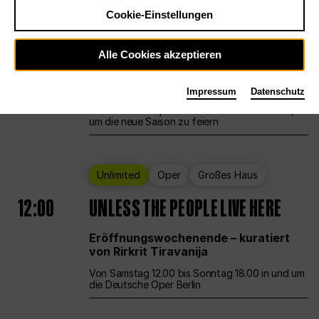
Cookie-Einstellungen
Ballett
Großes Haus
Staatsballett Berlin
Alle Cookies akzeptieren
12:00
Eröffnungswochenende
Impressum
Datenschutz
Die Deutsche Oper Berlin öffnet ihre Pforten,
um die neue Saison zu feiern
Unlimited
Oper
Großes Haus
12:00
UNLESS THE PEOPLE LIVE HERE
Eröffnungswochenende – kuratiert
von Rirkrit Tiravanija
Von Samstag 12.00 bis Sonntag 18.00 in und um
die Deutsche Oper Berlin