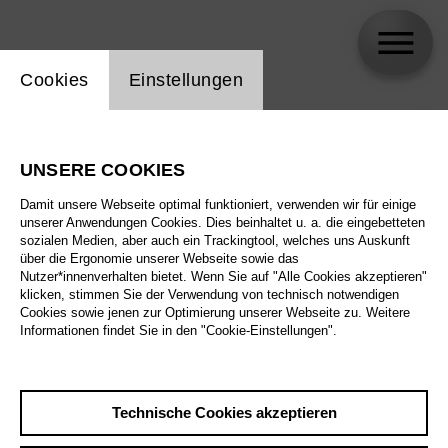
Einstellung Website Cookie
Cookies
Einstellungen
skip_calendar_timeline
Suche
UNSERE COOKIES
Alle Sparten
Damit unsere Webseite optimal funktioniert, verwenden wir für einige
Alle Spielstätten
unserer Anwendungen Cookies. Dies beinhaltet u. a. die eingebetteten
sozialen Medien, aber auch ein Trackingtool, welches uns Auskunft
über die Ergonomie unserer Webseite sowie das
Alle Merkmale
Nutzer*innenverhalten bietet. Wenn Sie auf "Alle Cookies akzeptieren"
klicken, stimmen Sie der Verwendung von technisch notwendigen
Cookies sowie jenen zur Optimierung unserer Webseite zu. Weitere
Informationen findet Sie in den "Cookie-Einstellungen".
August 2026
Technische Cookies akzeptieren
Sa
29.8.