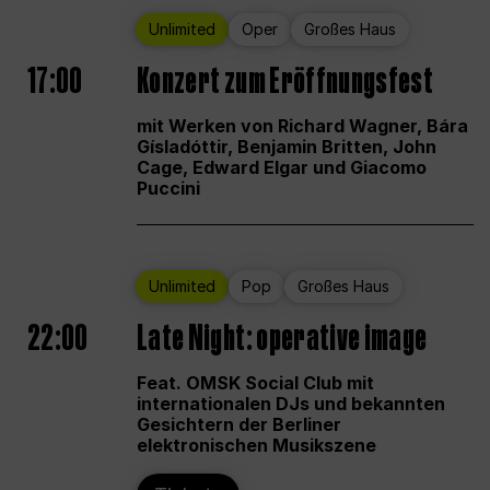
Unlimited
Oper
Großes Haus
17:00
Konzert zum Eröffnungsfest
mit Werken von Richard Wagner, Bára
Gísladóttir, Benjamin Britten, John
Cage, Edward Elgar und Giacomo
Puccini
Unlimited
Pop
Großes Haus
22:00
Late Night: operative image
Feat. OMSK Social Club mit
internationalen DJs und bekannten
Gesichtern der Berliner
elektronischen Musikszene