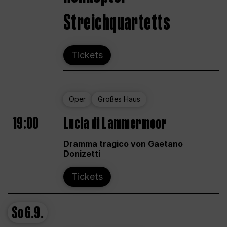
Streichquartetts
Tickets
Oper
Großes Haus
19:00
Lucia di Lammermoor
Dramma tragico von Gaetano
Donizetti
Tickets
So
6.9.