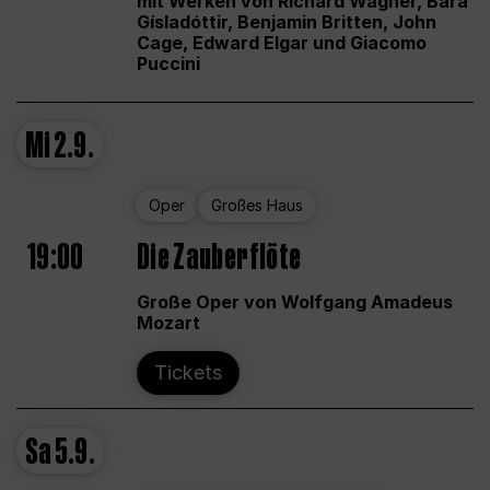
mit Werken von Richard Wagner, Bára
Gísladóttir, Benjamin Britten, John
Cage, Edward Elgar und Giacomo
Puccini
Mi
2.9.
Oper
Großes Haus
19:00
Die Zauberflöte
Große Oper von Wolfgang Amadeus
Mozart
Tickets
Sa
5.9.