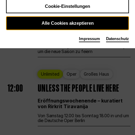
Cookie-Einstellungen
Ballett
Großes Haus
Staatsballett Berlin
Alle Cookies akzeptieren
12:00
Eröffnungswochenende
Impressum
Datenschutz
Die Deutsche Oper Berlin öffnet ihre Pforten,
um die neue Saison zu feiern
Unlimited
Oper
Großes Haus
12:00
UNLESS THE PEOPLE LIVE HERE
Eröffnungswochenende – kuratiert
von Rirkrit Tiravanija
Von Samstag 12.00 bis Sonntag 18.00 in und um
die Deutsche Oper Berlin