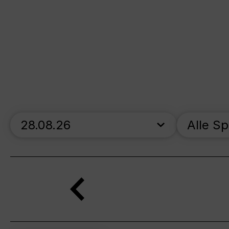
skip_calendar_timeline
Alle S
Suche