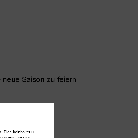
e neue Saison zu feiern
. Dies beinhaltet u.
Ergonomie unserer