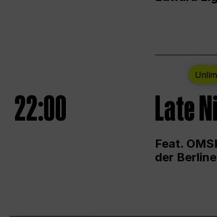
Unlim
22:00
Late N
Feat. OMSK
der Berlin