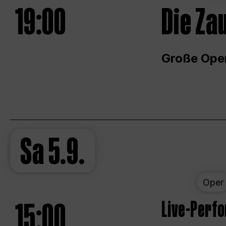
19:00
Die Za
Große Ope
Sa
5.9.
Oper
15:00
Live-Perf