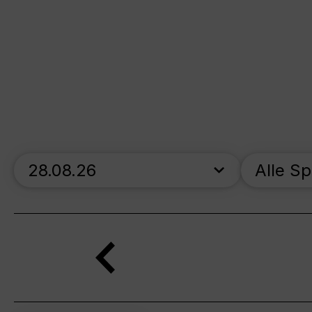
skip_calendar_timeline
Alle S
Suche