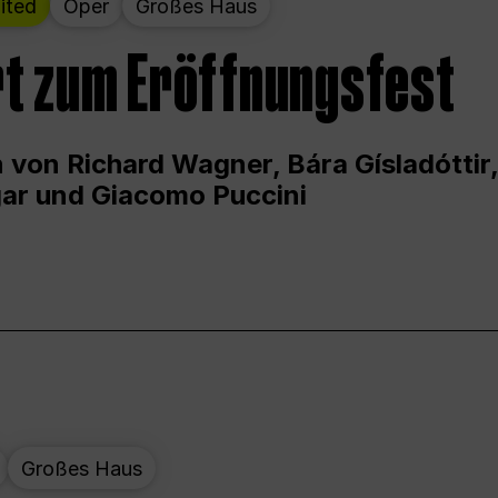
ited
Oper
Großes Haus
t zum Eröffnungsfest
 von Richard Wagner, Bára Gísladóttir,
ar und Giacomo Puccini
Großes Haus