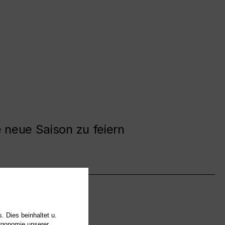
e neue Saison zu feiern
. Dies beinhaltet u.
Ergonomie unserer