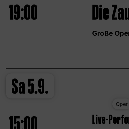
19:00
Die Za
Große Ope
Sa
5.9.
Oper
15:00
Live-Perf