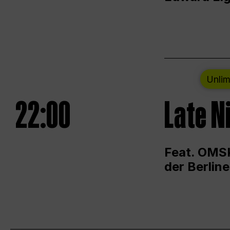
Unlim
22:00
Late N
Feat. OMSK
der Berlin