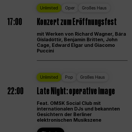
Unlimited
Oper
Großes Haus
17:00
Konzert zum Eröffnungsfest
mit Werken von Richard Wagner, Bára
Gísladóttir, Benjamin Britten, John
Cage, Edward Elgar und Giacomo
Puccini
Unlimited
Pop
Großes Haus
22:00
Late Night: operative image
Feat. OMSK Social Club mit
internationalen DJs und bekannten
Gesichtern der Berliner
elektronischen Musikszene