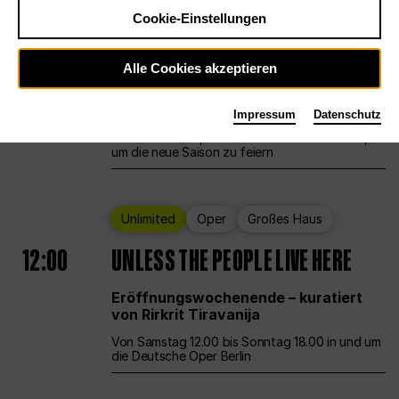
Cookie-Einstellungen
Ballett
Großes Haus
Staatsballett Berlin
Alle Cookies akzeptieren
12:00
Eröffnungswochenende
Impressum
Datenschutz
Die Deutsche Oper Berlin öffnet ihre Pforten,
um die neue Saison zu feiern
Unlimited
Oper
Großes Haus
12:00
UNLESS THE PEOPLE LIVE HERE
Eröffnungswochenende – kuratiert
von Rirkrit Tiravanija
Von Samstag 12.00 bis Sonntag 18.00 in und um
die Deutsche Oper Berlin