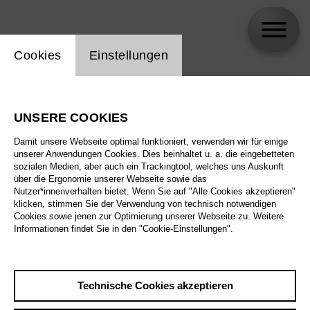
Einstellung Website Cookie
Cookies
Einstellungen
skip_calendar_timeline
Suche
UNSERE COOKIES
Alle Sparten
Damit unsere Webseite optimal funktioniert, verwenden wir für einige
Alle Spielstätten
unserer Anwendungen Cookies. Dies beinhaltet u. a. die eingebetteten
sozialen Medien, aber auch ein Trackingtool, welches uns Auskunft
über die Ergonomie unserer Webseite sowie das
Alle Merkmale
Nutzer*innenverhalten bietet. Wenn Sie auf "Alle Cookies akzeptieren"
klicken, stimmen Sie der Verwendung von technisch notwendigen
Cookies sowie jenen zur Optimierung unserer Webseite zu. Weitere
Informationen findet Sie in den "Cookie-Einstellungen".
August 2026
Technische Cookies akzeptieren
Sa
29.8.