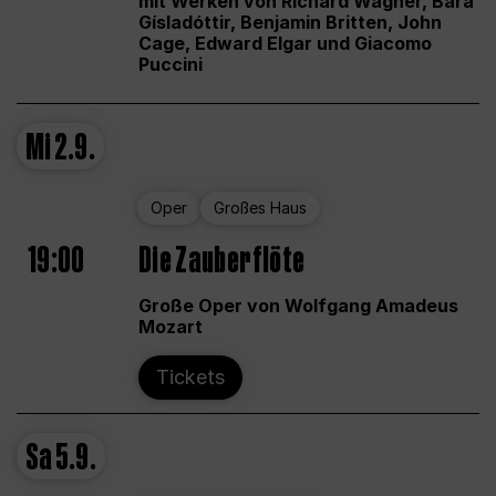
mit Werken von Richard Wagner, Bára
Gísladóttir, Benjamin Britten, John
Cage, Edward Elgar und Giacomo
Puccini
Mi
2.9.
Oper
Großes Haus
19:00
Die Zauberflöte
Große Oper von Wolfgang Amadeus
Mozart
Tickets
Sa
5.9.