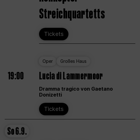
Streichquartetts
Tickets
Oper
Großes Haus
19:00
Lucia di Lammermoor
Dramma tragico von Gaetano
Donizetti
Tickets
So
6.9.