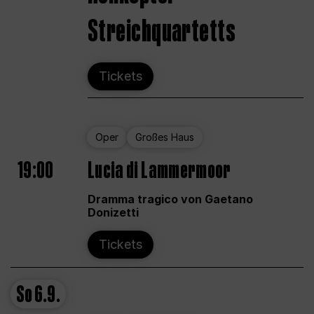
Streichquartetts
Tickets
Oper
Großes Haus
19:00
Lucia di Lammermoor
Dramma tragico von Gaetano
Donizetti
Tickets
So
6.9.