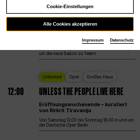
Cookie-Einstellungen
Ballett
Großes Haus
Staatsballett Berlin
Alle Cookies akzeptieren
12:00
Eröffnungswochenende
Impressum
Datenschutz
Die Deutsche Oper Berlin öffnet ihre Pforten,
um die neue Saison zu feiern
Unlimited
Oper
Großes Haus
12:00
UNLESS THE PEOPLE LIVE HERE
Eröffnungswochenende – kuratiert
von Rirkrit Tiravanija
Von Samstag 12.00 bis Sonntag 18.00 in und um
die Deutsche Oper Berlin