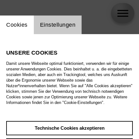
Einstellung Website Cookie
Cookies
Einstellungen
skip_calendar_timeline
Suche
UNSERE COOKIES
Alle Sparten
Damit unsere Webseite optimal funktioniert, verwenden wir für einige
Alle Spielstätten
unserer Anwendungen Cookies. Dies beinhaltet u. a. die eingebetteten
sozialen Medien, aber auch ein Trackingtool, welches uns Auskunft
über die Ergonomie unserer Webseite sowie das
Alle Merkmale
Nutzer*innenverhalten bietet. Wenn Sie auf "Alle Cookies akzeptieren"
klicken, stimmen Sie der Verwendung von technisch notwendigen
Cookies sowie jenen zur Optimierung unserer Webseite zu. Weitere
Informationen findet Sie in den "Cookie-Einstellungen".
August 2026
Technische Cookies akzeptieren
Sa
29.8.