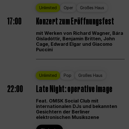
Unlimited
Oper
Großes Haus
17:00
Konzert zum Eröffnungsfest
mit Werken von Richard Wagner, Bára
Gísladóttir, Benjamin Britten, John
Cage, Edward Elgar und Giacomo
Puccini
Unlimited
Pop
Großes Haus
22:00
Late Night: operative image
Feat. OMSK Social Club mit
internationalen DJs und bekannten
Gesichtern der Berliner
elektronischen Musikszene