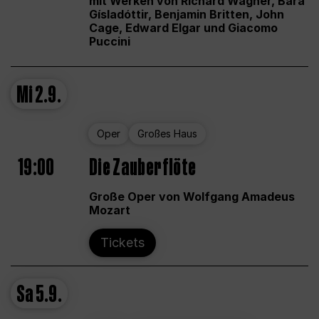
mit Werken von Richard Wagner, Bára
Gísladóttir, Benjamin Britten, John
Cage, Edward Elgar und Giacomo
Puccini
Mi
2.9.
Oper
Großes Haus
19:00
Die Zauberflöte
Große Oper von Wolfgang Amadeus
Mozart
Tickets
Sa
5.9.