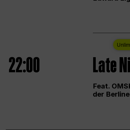
Unlim
22:00
Late N
Feat. OMSK
der Berlin