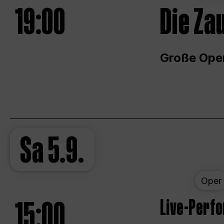
19:00
Die Za
Große Ope
Sa
5.9.
Oper
15:00
Live-Perf