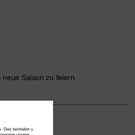
e neue Saison zu feiern
. Dies beinhaltet u.
Ergonomie unserer