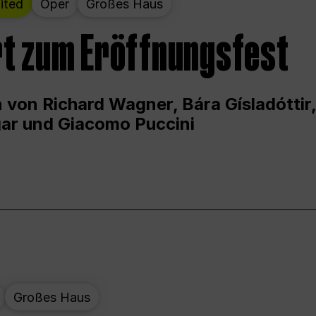
ited
Oper
Großes Haus
t zum Eröffnungsfest
 von Richard Wagner, Bára Gísladóttir,
ar und Giacomo Puccini
Großes Haus