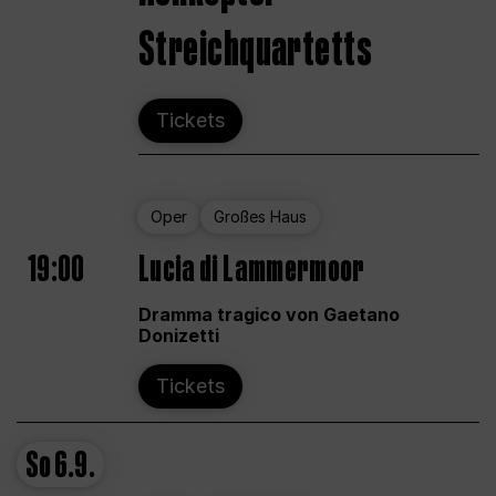
Streichquartetts
Tickets
Oper
Großes Haus
19:00
Lucia di Lammermoor
Dramma tragico von Gaetano
Donizetti
Tickets
So
6.9.