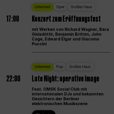
Unlimited
Oper
Großes Haus
17:00
Konzert zum Eröffnungsfest
mit Werken von Richard Wagner, Bára
Gísladóttir, Benjamin Britten, John
Cage, Edward Elgar und Giacomo
Puccini
Unlimited
Pop
Großes Haus
22:00
Late Night: operative image
Feat. OMSK Social Club mit
internationalen DJs und bekannten
Gesichtern der Berliner
elektronischen Musikszene