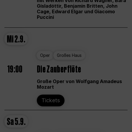
mit Werken von Richard Wagner, Bára
Gísladóttir, Benjamin Britten, John
Cage, Edward Elgar und Giacomo
Puccini
Mi
2.9.
Oper
Großes Haus
19:00
Die Zauberflöte
Große Oper von Wolfgang Amadeus
Mozart
Tickets
Sa
5.9.