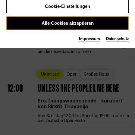
Cookie-Einstellungen
Ballett
Großes Haus
Staatsballett Berlin
Alle Cookies akzeptieren
12:00
Eröffnungswochenende
Impressum
Datenschutz
Die Deutsche Oper Berlin öffnet ihre Pforten,
um die neue Saison zu feiern
Unlimited
Oper
Großes Haus
12:00
UNLESS THE PEOPLE LIVE HERE
Eröffnungswochenende – kuratiert
von Rirkrit Tiravanija
Von Samstag 12.00 bis Sonntag 18.00 in und um
die Deutsche Oper Berlin