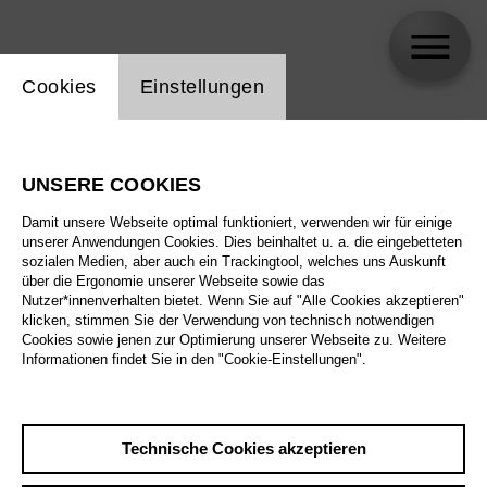
Einstellung Website Cookie
Cookies
Einstellungen
skip_calendar_timeline
Suche
UNSERE COOKIES
Alle Sparten
Damit unsere Webseite optimal funktioniert, verwenden wir für einige
Alle Spielstätten
unserer Anwendungen Cookies. Dies beinhaltet u. a. die eingebetteten
sozialen Medien, aber auch ein Trackingtool, welches uns Auskunft
über die Ergonomie unserer Webseite sowie das
Alle Merkmale
Nutzer*innenverhalten bietet. Wenn Sie auf "Alle Cookies akzeptieren"
klicken, stimmen Sie der Verwendung von technisch notwendigen
Cookies sowie jenen zur Optimierung unserer Webseite zu. Weitere
Informationen findet Sie in den "Cookie-Einstellungen".
August 2026
Technische Cookies akzeptieren
Sa
29.8.