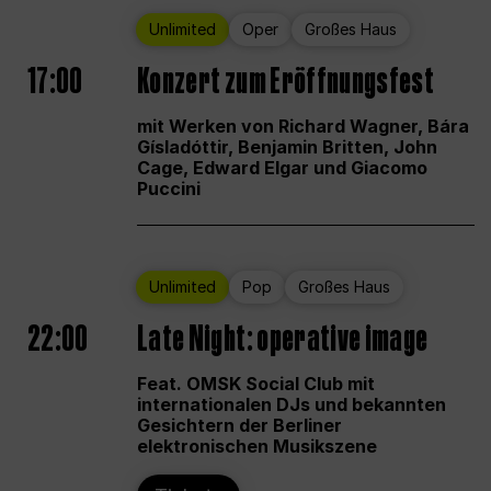
Unlimited
Oper
Großes Haus
17:00
Konzert zum Eröffnungsfest
mit Werken von Richard Wagner, Bára
Gísladóttir, Benjamin Britten, John
Cage, Edward Elgar und Giacomo
Puccini
Unlimited
Pop
Großes Haus
22:00
Late Night: operative image
Feat. OMSK Social Club mit
internationalen DJs und bekannten
Gesichtern der Berliner
elektronischen Musikszene