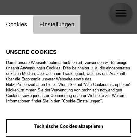
Einstellung Website Cookie
Cookies
Einstellungen
skip_calendar_timeline
Suche
UNSERE COOKIES
Alle Sparten
Damit unsere Webseite optimal funktioniert, verwenden wir für einige
Alle Spielstätten
unserer Anwendungen Cookies. Dies beinhaltet u. a. die eingebetteten
sozialen Medien, aber auch ein Trackingtool, welches uns Auskunft
über die Ergonomie unserer Webseite sowie das
Alle Merkmale
Nutzer*innenverhalten bietet. Wenn Sie auf "Alle Cookies akzeptieren"
klicken, stimmen Sie der Verwendung von technisch notwendigen
Cookies sowie jenen zur Optimierung unserer Webseite zu. Weitere
Informationen findet Sie in den "Cookie-Einstellungen".
August 2026
Technische Cookies akzeptieren
Sa
29.8.