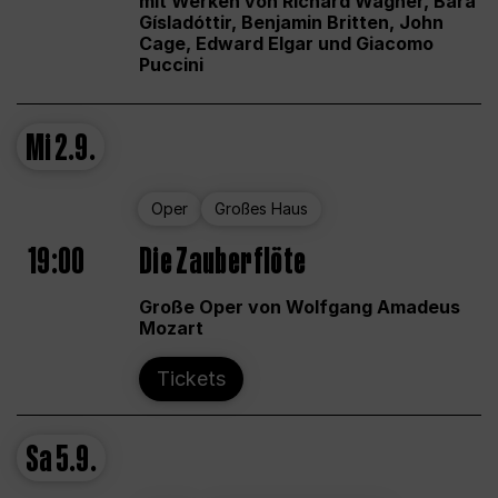
mit Werken von Richard Wagner, Bára
Gísladóttir, Benjamin Britten, John
Cage, Edward Elgar und Giacomo
Puccini
Mi
2.9.
Oper
Großes Haus
19:00
Die Zauberflöte
Große Oper von Wolfgang Amadeus
Mozart
Tickets
Sa
5.9.