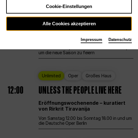
Cookie-Einstellungen
Ballett
Großes Haus
Staatsballett Berlin
Alle Cookies akzeptieren
12:00
Eröffnungswochenende
Impressum
Datenschutz
Die Deutsche Oper Berlin öffnet ihre Pforten,
um die neue Saison zu feiern
Unlimited
Oper
Großes Haus
12:00
UNLESS THE PEOPLE LIVE HERE
Eröffnungswochenende – kuratiert
von Rirkrit Tiravanija
Von Samstag 12.00 bis Sonntag 18.00 in und um
die Deutsche Oper Berlin