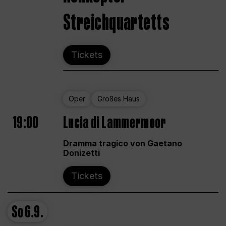
Streichquartetts
Tickets
Oper
Großes Haus
19:00
Lucia di Lammermoor
Dramma tragico von Gaetano
Donizetti
Tickets
So
6.9.