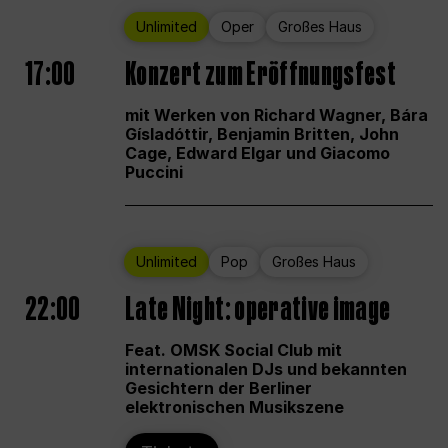
Unlimited
Oper
Großes Haus
17:00
Konzert zum Eröffnungsfest
mit Werken von Richard Wagner, Bára
Gísladóttir, Benjamin Britten, John
Cage, Edward Elgar und Giacomo
Puccini
Unlimited
Pop
Großes Haus
22:00
Late Night: operative image
Feat. OMSK Social Club mit
internationalen DJs und bekannten
Gesichtern der Berliner
elektronischen Musikszene