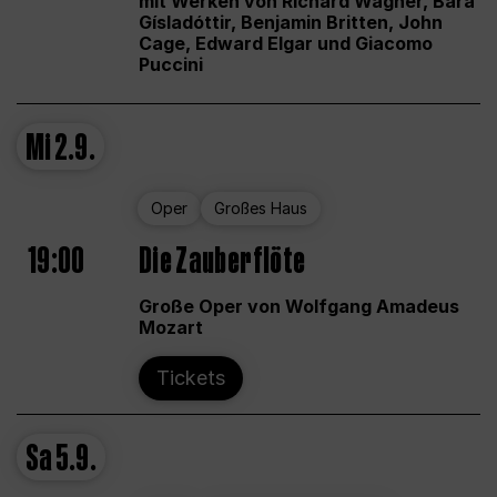
mit Werken von Richard Wagner, Bára
Gísladóttir, Benjamin Britten, John
Cage, Edward Elgar und Giacomo
Puccini
Mi
2.9.
Oper
Großes Haus
19:00
Die Zauberflöte
Große Oper von Wolfgang Amadeus
Mozart
Tickets
Sa
5.9.