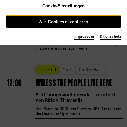
Cookie-Einstellungen
Ballett
Großes Haus
Staatsballett Berlin
Alle Cookies akzeptieren
12:00
Eröffnungswochenende
Impressum
Datenschutz
Die Deutsche Oper Berlin öffnet ihre Pforten,
um die neue Saison zu feiern
Unlimited
Oper
Großes Haus
12:00
UNLESS THE PEOPLE LIVE HERE
Eröffnungswochenende – kuratiert
von Rirkrit Tiravanija
Von Samstag 12.00 bis Sonntag 18.00 in und um
die Deutsche Oper Berlin