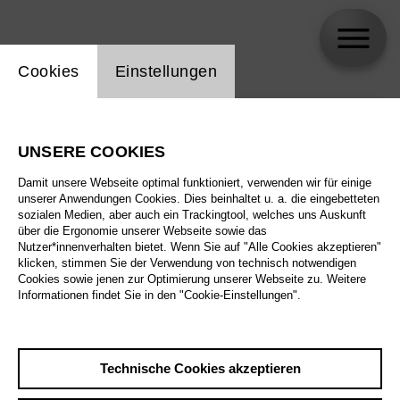
Einstellung Website Cookie
Cookies
Einstellungen
skip_calendar_timeline
Suche
UNSERE COOKIES
Alle Sparten
Damit unsere Webseite optimal funktioniert, verwenden wir für einige
Alle Spielstätten
unserer Anwendungen Cookies. Dies beinhaltet u. a. die eingebetteten
sozialen Medien, aber auch ein Trackingtool, welches uns Auskunft
über die Ergonomie unserer Webseite sowie das
Alle Merkmale
Nutzer*innenverhalten bietet. Wenn Sie auf "Alle Cookies akzeptieren"
klicken, stimmen Sie der Verwendung von technisch notwendigen
Cookies sowie jenen zur Optimierung unserer Webseite zu. Weitere
Informationen findet Sie in den "Cookie-Einstellungen".
August 2026
Technische Cookies akzeptieren
Sa
29.8.