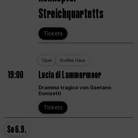
Streichquartetts
Tickets
Oper
Großes Haus
19:00
Lucia di Lammermoor
Dramma tragico von Gaetano
Donizetti
Tickets
So
6.9.