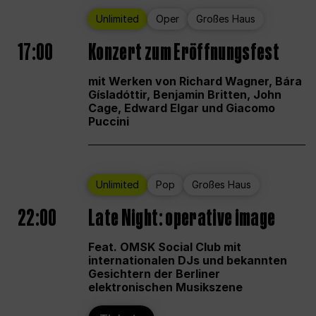
Unlimited
Oper
Großes Haus
17:00
Konzert zum Eröffnungsfest
mit Werken von Richard Wagner, Bára
Gísladóttir, Benjamin Britten, John
Cage, Edward Elgar und Giacomo
Puccini
Unlimited
Pop
Großes Haus
22:00
Late Night: operative image
Feat. OMSK Social Club mit
internationalen DJs und bekannten
Gesichtern der Berliner
elektronischen Musikszene