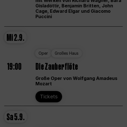
mit Werken von Richard Wagner, Bára
Gísladóttir, Benjamin Britten, John
Cage, Edward Elgar und Giacomo
Puccini
Mi
2.9.
Oper
Großes Haus
19:00
Die Zauberflöte
Große Oper von Wolfgang Amadeus
Mozart
Tickets
Sa
5.9.