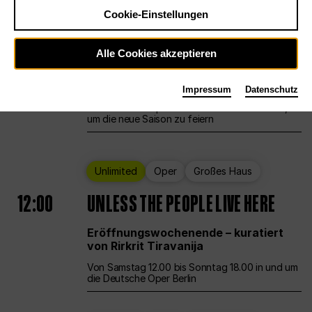
Cookie-Einstellungen
Ballett
Großes Haus
Staatsballett Berlin
Alle Cookies akzeptieren
12:00
Eröffnungswochenende
Impressum
Datenschutz
Die Deutsche Oper Berlin öffnet ihre Pforten,
um die neue Saison zu feiern
Unlimited
Oper
Großes Haus
12:00
UNLESS THE PEOPLE LIVE HERE
Eröffnungswochenende – kuratiert
von Rirkrit Tiravanija
Von Samstag 12.00 bis Sonntag 18.00 in und um
die Deutsche Oper Berlin