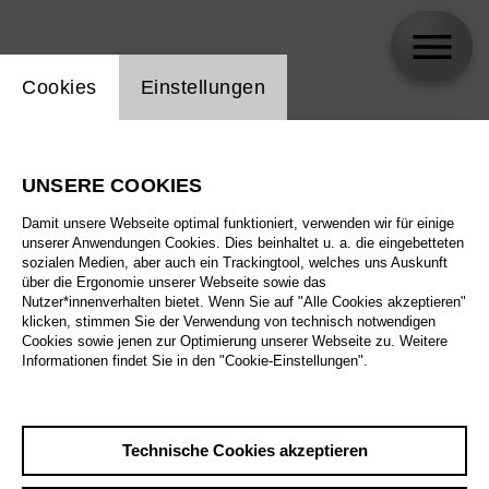
Einstellung Website Cookie
Cookies
Einstellungen
skip_calendar_timeline
Suche
UNSERE COOKIES
Alle Sparten
Damit unsere Webseite optimal funktioniert, verwenden wir für einige
Alle Spielstätten
unserer Anwendungen Cookies. Dies beinhaltet u. a. die eingebetteten
sozialen Medien, aber auch ein Trackingtool, welches uns Auskunft
über die Ergonomie unserer Webseite sowie das
Alle Merkmale
Nutzer*innenverhalten bietet. Wenn Sie auf "Alle Cookies akzeptieren"
klicken, stimmen Sie der Verwendung von technisch notwendigen
Cookies sowie jenen zur Optimierung unserer Webseite zu. Weitere
Informationen findet Sie in den "Cookie-Einstellungen".
August 2026
Technische Cookies akzeptieren
Sa
29.8.