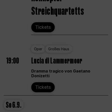
Streichquartetts
Tickets
Oper
Großes Haus
19:00
Lucia di Lammermoor
Dramma tragico von Gaetano
Donizetti
Tickets
So
6.9.