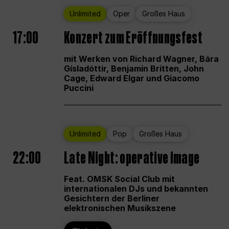
Unlimited
Oper
Großes Haus
17:00
Konzert zum Eröffnungsfest
mit Werken von Richard Wagner, Bára
Gísladóttir, Benjamin Britten, John
Cage, Edward Elgar und Giacomo
Puccini
Unlimited
Pop
Großes Haus
22:00
Late Night: operative image
Feat. OMSK Social Club mit
internationalen DJs und bekannten
Gesichtern der Berliner
elektronischen Musikszene