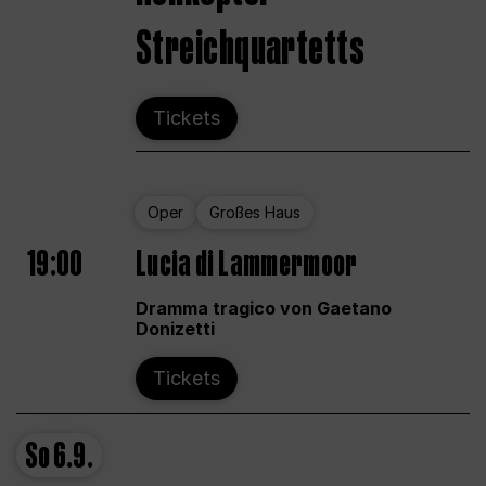
Streichquartetts
Tickets
Oper
Großes Haus
19:00
Lucia di Lammermoor
Dramma tragico von Gaetano
Donizetti
Tickets
So
6.9.