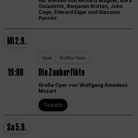
mit Werken von Richard Wagner, Bára
Gísladóttir, Benjamin Britten, John
Cage, Edward Elgar und Giacomo
Puccini
Mi
2.9.
Oper
Großes Haus
19:00
Die Zauberflöte
Große Oper von Wolfgang Amadeus
Mozart
Tickets
Sa
5.9.