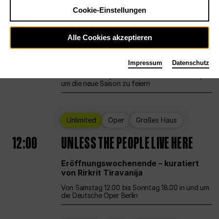
Cookie-Einstellungen
Ballett
Großes Haus
Staatsballett Berlin
Alle Cookies akzeptieren
12:00
Eröffnungswochenende
Impressum
Datenschutz
Die Deutsche Oper Berlin öffnet ihre Pforten,
um die neue Saison zu feiern
Unlimited
Oper
Großes Haus
12:00
UNLESS THE PEOPLE LIVE HERE
Eröffnungswochenende – kuratiert
von Rirkrit Tiravanija
Von Samstag 12.00 bis Sonntag 18.00 in und um
die Deutsche Oper Berlin