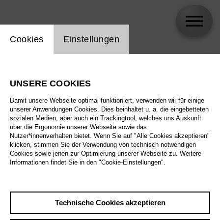
Einstellung Website Cookie
Cookies
Einstellungen
skip_calendar_timeline
Suche
UNSERE COOKIES
Alle Sparten
Damit unsere Webseite optimal funktioniert, verwenden wir für einige
Alle Spielstätten
unserer Anwendungen Cookies. Dies beinhaltet u. a. die eingebetteten
sozialen Medien, aber auch ein Trackingtool, welches uns Auskunft
über die Ergonomie unserer Webseite sowie das
Alle Merkmale
Nutzer*innenverhalten bietet. Wenn Sie auf "Alle Cookies akzeptieren"
klicken, stimmen Sie der Verwendung von technisch notwendigen
Cookies sowie jenen zur Optimierung unserer Webseite zu. Weitere
Informationen findet Sie in den "Cookie-Einstellungen".
August 2026
Technische Cookies akzeptieren
Sa
29.8.