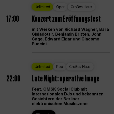
Unlimited
Oper
Großes Haus
17:00
Konzert zum Eröffnungsfest
mit Werken von Richard Wagner, Bára
Gísladóttir, Benjamin Britten, John
Cage, Edward Elgar und Giacomo
Puccini
Unlimited
Pop
Großes Haus
22:00
Late Night: operative image
Feat. OMSK Social Club mit
internationalen DJs und bekannten
Gesichtern der Berliner
elektronischen Musikszene