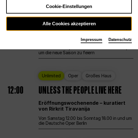
Cookie-Einstellungen
Ballett
Großes Haus
Staatsballett Berlin
Alle Cookies akzeptieren
12:00
Eröffnungswochenende
Impressum
Datenschutz
Die Deutsche Oper Berlin öffnet ihre Pforten,
um die neue Saison zu feiern
Unlimited
Oper
Großes Haus
12:00
UNLESS THE PEOPLE LIVE HERE
Eröffnungswochenende – kuratiert
von Rirkrit Tiravanija
Von Samstag 12.00 bis Sonntag 18.00 in und um
die Deutsche Oper Berlin