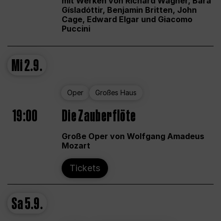
mit Werken von Richard Wagner, Bára
Gísladóttir, Benjamin Britten, John
Cage, Edward Elgar und Giacomo
Puccini
Mi
2.9.
Oper
Großes Haus
19:00
Die Zauberflöte
Große Oper von Wolfgang Amadeus
Mozart
Tickets
Sa
5.9.