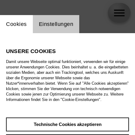
Einstellung Website Cookie
Cookies
Einstellungen
skip_calendar_timeline
Suche
UNSERE COOKIES
Alle Sparten
Damit unsere Webseite optimal funktioniert, verwenden wir für einige
Alle Spielstätten
unserer Anwendungen Cookies. Dies beinhaltet u. a. die eingebetteten
sozialen Medien, aber auch ein Trackingtool, welches uns Auskunft
über die Ergonomie unserer Webseite sowie das
Alle Merkmale
Nutzer*innenverhalten bietet. Wenn Sie auf "Alle Cookies akzeptieren"
klicken, stimmen Sie der Verwendung von technisch notwendigen
Cookies sowie jenen zur Optimierung unserer Webseite zu. Weitere
Informationen findet Sie in den "Cookie-Einstellungen".
August 2026
Technische Cookies akzeptieren
Sa
29.8.