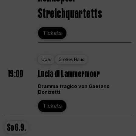
Streichquartetts
Tickets
Oper
Großes Haus
19:00
Lucia di Lammermoor
Dramma tragico von Gaetano
Donizetti
Tickets
So
6.9.