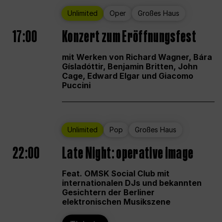
Unlimited
Oper
Großes Haus
17:00
Konzert zum Eröffnungsfest
mit Werken von Richard Wagner, Bára
Gísladóttir, Benjamin Britten, John
Cage, Edward Elgar und Giacomo
Puccini
Unlimited
Pop
Großes Haus
22:00
Late Night: operative image
Feat. OMSK Social Club mit
internationalen DJs und bekannten
Gesichtern der Berliner
elektronischen Musikszene