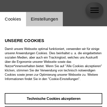
Einstellung Website Cookie
Cookies
Einstellungen
skip_calendar_timeline
Suche
UNSERE COOKIES
Alle Sparten
Damit unsere Webseite optimal funktioniert, verwenden wir für einige
Alle Spielstätten
unserer Anwendungen Cookies. Dies beinhaltet u. a. die eingebetteten
sozialen Medien, aber auch ein Trackingtool, welches uns Auskunft
über die Ergonomie unserer Webseite sowie das
Alle Merkmale
Nutzer*innenverhalten bietet. Wenn Sie auf "Alle Cookies akzeptieren"
klicken, stimmen Sie der Verwendung von technisch notwendigen
Cookies sowie jenen zur Optimierung unserer Webseite zu. Weitere
Informationen findet Sie in den "Cookie-Einstellungen".
August 2026
Technische Cookies akzeptieren
Sa
29.8.