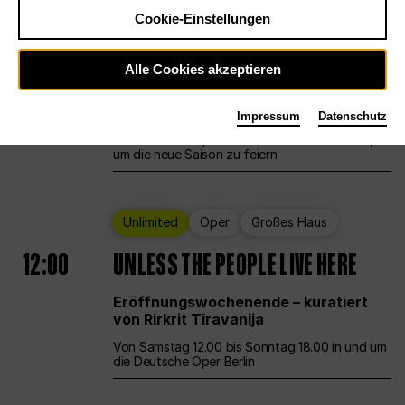
Cookie-Einstellungen
Ballett
Großes Haus
Staatsballett Berlin
Alle Cookies akzeptieren
12:00
Eröffnungswochenende
Impressum
Datenschutz
Die Deutsche Oper Berlin öffnet ihre Pforten,
um die neue Saison zu feiern
Unlimited
Oper
Großes Haus
12:00
UNLESS THE PEOPLE LIVE HERE
Eröffnungswochenende – kuratiert
von Rirkrit Tiravanija
Von Samstag 12.00 bis Sonntag 18.00 in und um
die Deutsche Oper Berlin