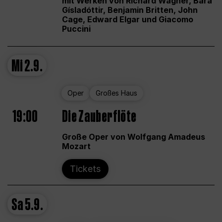
mit Werken von Richard Wagner, Bára
Gísladóttir, Benjamin Britten, John
Cage, Edward Elgar und Giacomo
Puccini
Mi
2.9.
Oper
Großes Haus
19:00
Die Zauberflöte
Große Oper von Wolfgang Amadeus
Mozart
Tickets
Sa
5.9.