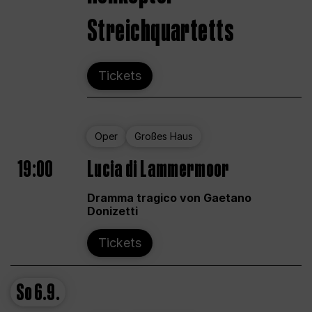
Streichquartetts
Tickets
Oper
Großes Haus
19:00
Lucia di Lammermoor
Dramma tragico von Gaetano
Donizetti
Tickets
So
6.9.