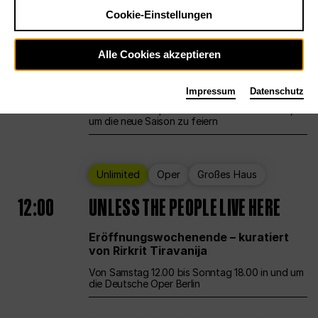
Cookie-Einstellungen
Ballett
Großes Haus
Staatsballett Berlin
Alle Cookies akzeptieren
12:00
Eröffnungswochenende
Impressum
Datenschutz
Die Deutsche Oper Berlin öffnet ihre Pforten,
um die neue Saison zu feiern
Unlimited
Oper
Großes Haus
12:00
UNLESS THE PEOPLE LIVE HERE
Eröffnungswochenende – kuratiert
von Rirkrit Tiravanija
Von Samstag 12.00 bis Sonntag 18.00 in und um
die Deutsche Oper Berlin