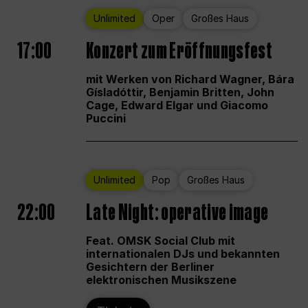
Unlimited
Oper
Großes Haus
17:00
Konzert zum Eröffnungsfest
mit Werken von Richard Wagner, Bára
Gísladóttir, Benjamin Britten, John
Cage, Edward Elgar und Giacomo
Puccini
Unlimited
Pop
Großes Haus
22:00
Late Night: operative image
Feat. OMSK Social Club mit
internationalen DJs und bekannten
Gesichtern der Berliner
elektronischen Musikszene