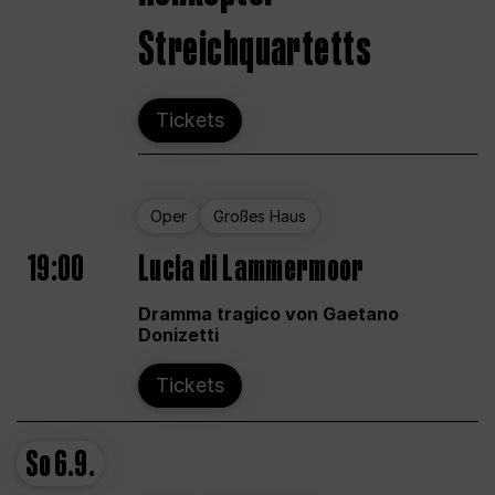
Streichquartetts
Tickets
Oper
Großes Haus
19:00
Lucia di Lammermoor
Dramma tragico von Gaetano
Donizetti
Tickets
So
6.9.