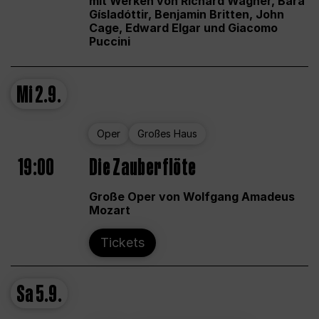
mit Werken von Richard Wagner, Bára
Gísladóttir, Benjamin Britten, John
Cage, Edward Elgar und Giacomo
Puccini
Mi
2.9.
Oper
Großes Haus
19:00
Die Zauberflöte
Große Oper von Wolfgang Amadeus
Mozart
Tickets
Sa
5.9.