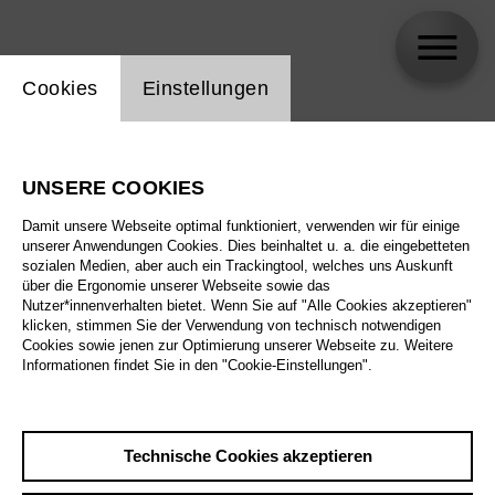
Einstellung Website Cookie
Cookies
Einstellungen
skip_calendar_timeline
Suche
UNSERE COOKIES
Alle Sparten
Damit unsere Webseite optimal funktioniert, verwenden wir für einige
Alle Spielstätten
unserer Anwendungen Cookies. Dies beinhaltet u. a. die eingebetteten
sozialen Medien, aber auch ein Trackingtool, welches uns Auskunft
über die Ergonomie unserer Webseite sowie das
Alle Merkmale
Nutzer*innenverhalten bietet. Wenn Sie auf "Alle Cookies akzeptieren"
klicken, stimmen Sie der Verwendung von technisch notwendigen
Cookies sowie jenen zur Optimierung unserer Webseite zu. Weitere
Informationen findet Sie in den "Cookie-Einstellungen".
August 2026
Technische Cookies akzeptieren
Sa
29.8.