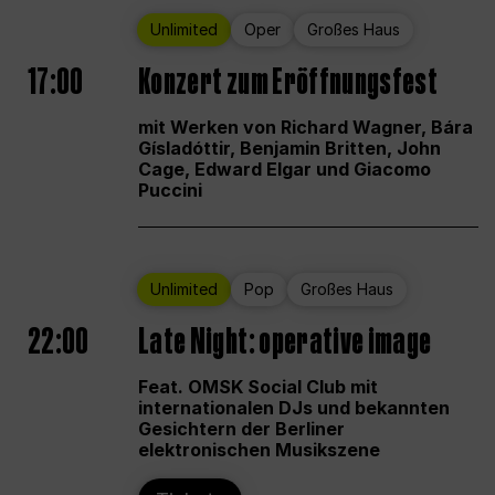
Unlimited
Oper
Großes Haus
17:00
Konzert zum Eröffnungsfest
mit Werken von Richard Wagner, Bára
Gísladóttir, Benjamin Britten, John
Cage, Edward Elgar und Giacomo
Puccini
Unlimited
Pop
Großes Haus
22:00
Late Night: operative image
Feat. OMSK Social Club mit
internationalen DJs und bekannten
Gesichtern der Berliner
elektronischen Musikszene