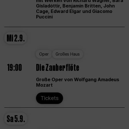
mit Werken von Richard Wagner, Bára
Gísladóttir, Benjamin Britten, John
Cage, Edward Elgar und Giacomo
Puccini
Mi
2.9.
Oper
Großes Haus
19:00
Die Zauberflöte
Große Oper von Wolfgang Amadeus
Mozart
Tickets
Sa
5.9.