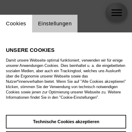
Einstellung Website Cookie
Cookies
Einstellungen
skip_calendar_timeline
Suche
UNSERE COOKIES
Alle Sparten
Damit unsere Webseite optimal funktioniert, verwenden wir für einige
Alle Spielstätten
unserer Anwendungen Cookies. Dies beinhaltet u. a. die eingebetteten
sozialen Medien, aber auch ein Trackingtool, welches uns Auskunft
über die Ergonomie unserer Webseite sowie das
Alle Merkmale
Nutzer*innenverhalten bietet. Wenn Sie auf "Alle Cookies akzeptieren"
klicken, stimmen Sie der Verwendung von technisch notwendigen
Cookies sowie jenen zur Optimierung unserer Webseite zu. Weitere
Informationen findet Sie in den "Cookie-Einstellungen".
August 2026
Technische Cookies akzeptieren
Sa
29.8.