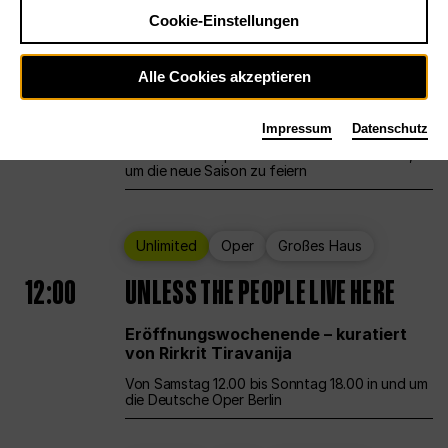
Cookie-Einstellungen
Ballett
Großes Haus
Staatsballett Berlin
Alle Cookies akzeptieren
12:00
Eröffnungswochenende
Impressum
Datenschutz
Die Deutsche Oper Berlin öffnet ihre Pforten,
um die neue Saison zu feiern
Unlimited
Oper
Großes Haus
12:00
UNLESS THE PEOPLE LIVE HERE
Eröffnungswochenende – kuratiert
von Rirkrit Tiravanija
Von Samstag 12.00 bis Sonntag 18.00 in und um
die Deutsche Oper Berlin