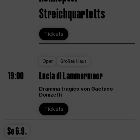
Streichquartetts
Tickets
Oper
Großes Haus
19:00
Lucia di Lammermoor
Dramma tragico von Gaetano
Donizetti
Tickets
So
6.9.