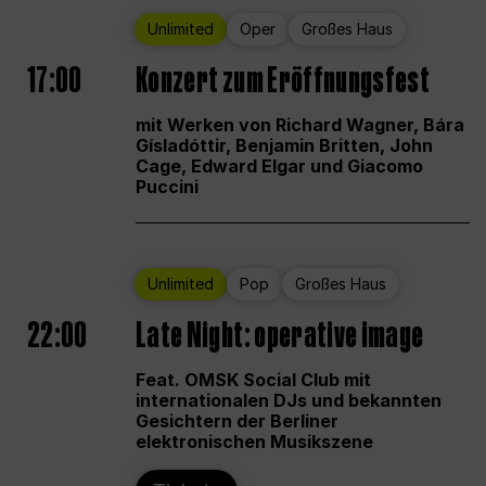
Unlimited
Oper
Großes Haus
17:00
Konzert zum Eröffnungsfest
mit Werken von Richard Wagner, Bára
Gísladóttir, Benjamin Britten, John
Cage, Edward Elgar und Giacomo
Puccini
Unlimited
Pop
Großes Haus
22:00
Late Night: operative image
Feat. OMSK Social Club mit
internationalen DJs und bekannten
Gesichtern der Berliner
elektronischen Musikszene