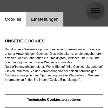
Einstellung Website Cookie
Cookies
Einstellungen
skip_calendar_timeline
Suche
UNSERE COOKIES
Alle Sparten
Damit unsere Webseite optimal funktioniert, verwenden wir für einige
Alle Spielstätten
unserer Anwendungen Cookies. Dies beinhaltet u. a. die eingebetteten
sozialen Medien, aber auch ein Trackingtool, welches uns Auskunft
über die Ergonomie unserer Webseite sowie das
Alle Merkmale
Nutzer*innenverhalten bietet. Wenn Sie auf "Alle Cookies akzeptieren"
klicken, stimmen Sie der Verwendung von technisch notwendigen
Cookies sowie jenen zur Optimierung unserer Webseite zu. Weitere
Informationen findet Sie in den "Cookie-Einstellungen".
August 2026
Technische Cookies akzeptieren
Sa
29.8.