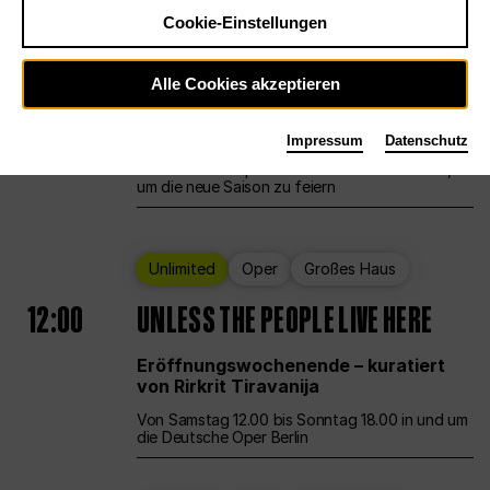
Cookie-Einstellungen
Ballett
Großes Haus
Staatsballett Berlin
Alle Cookies akzeptieren
12:00
Eröffnungswochenende
Impressum
Datenschutz
Die Deutsche Oper Berlin öffnet ihre Pforten,
um die neue Saison zu feiern
Unlimited
Oper
Großes Haus
12:00
UNLESS THE PEOPLE LIVE HERE
Eröffnungswochenende – kuratiert
von Rirkrit Tiravanija
Von Samstag 12.00 bis Sonntag 18.00 in und um
die Deutsche Oper Berlin