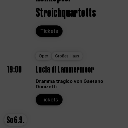
Streichquartetts
Tickets
Oper
Großes Haus
19:00
Lucia di Lammermoor
Dramma tragico von Gaetano
Donizetti
Tickets
So
6.9.