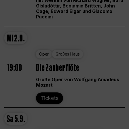
mit Werken von Richard Wagner, Bára
Gísladóttir, Benjamin Britten, John
Cage, Edward Elgar und Giacomo
Puccini
Mi
2.9.
Oper
Großes Haus
19:00
Die Zauberflöte
Große Oper von Wolfgang Amadeus
Mozart
Tickets
Sa
5.9.