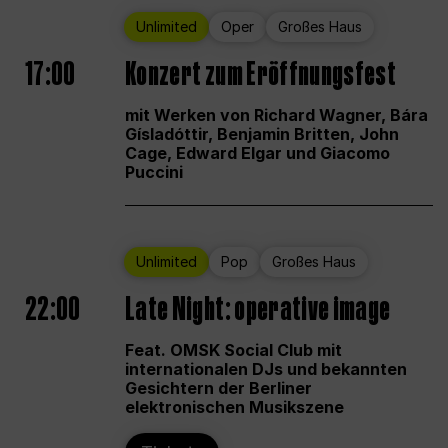
Unlimited
Oper
Großes Haus
17:00
Konzert zum Eröffnungsfest
mit Werken von Richard Wagner, Bára
Gísladóttir, Benjamin Britten, John
Cage, Edward Elgar und Giacomo
Puccini
Unlimited
Pop
Großes Haus
22:00
Late Night: operative image
Feat. OMSK Social Club mit
internationalen DJs und bekannten
Gesichtern der Berliner
elektronischen Musikszene