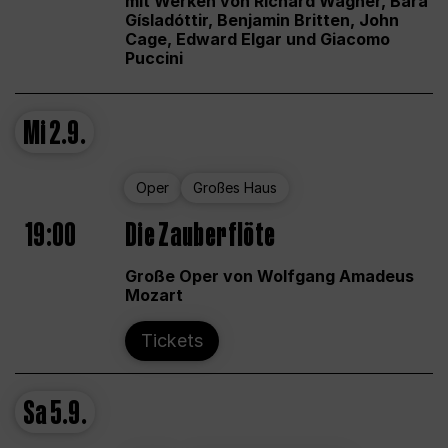
mit Werken von Richard Wagner, Bára
Gísladóttir, Benjamin Britten, John
Cage, Edward Elgar und Giacomo
Puccini
Mi
2.9.
Oper
Großes Haus
19:00
Die Zauberflöte
Große Oper von Wolfgang Amadeus
Mozart
Tickets
Sa
5.9.