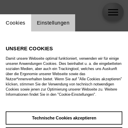
Einstellung Website Cookie
Cookies
Einstellungen
skip_calendar_timeline
Suche
UNSERE COOKIES
Alle Sparten
Damit unsere Webseite optimal funktioniert, verwenden wir für einige
Alle Spielstätten
unserer Anwendungen Cookies. Dies beinhaltet u. a. die eingebetteten
sozialen Medien, aber auch ein Trackingtool, welches uns Auskunft
über die Ergonomie unserer Webseite sowie das
Alle Merkmale
Nutzer*innenverhalten bietet. Wenn Sie auf "Alle Cookies akzeptieren"
klicken, stimmen Sie der Verwendung von technisch notwendigen
Cookies sowie jenen zur Optimierung unserer Webseite zu. Weitere
Informationen findet Sie in den "Cookie-Einstellungen".
August 2026
Technische Cookies akzeptieren
Sa
29.8.