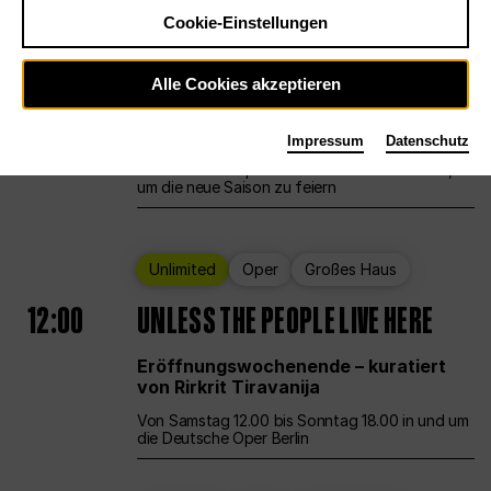
Cookie-Einstellungen
Ballett
Großes Haus
Staatsballett Berlin
Alle Cookies akzeptieren
12:00
Eröffnungswochenende
Impressum
Datenschutz
Die Deutsche Oper Berlin öffnet ihre Pforten,
um die neue Saison zu feiern
Unlimited
Oper
Großes Haus
12:00
UNLESS THE PEOPLE LIVE HERE
Eröffnungswochenende – kuratiert
von Rirkrit Tiravanija
Von Samstag 12.00 bis Sonntag 18.00 in und um
die Deutsche Oper Berlin