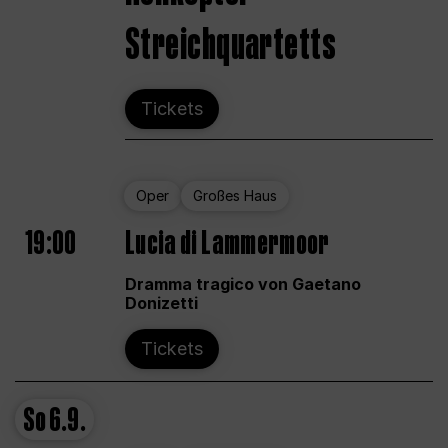
Streichquartetts
Tickets
Oper
Großes Haus
19:00
Lucia di Lammermoor
Dramma tragico von Gaetano
Donizetti
Tickets
So
6.9.