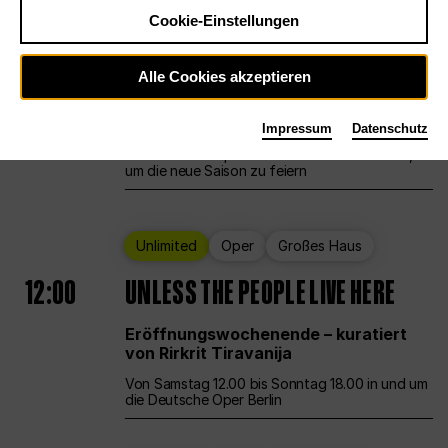
Cookie-Einstellungen
Ballett
Großes Haus
Staatsballett Berlin
Alle Cookies akzeptieren
12:00
Eröffnungswochenende
Impressum
Datenschutz
Die Deutsche Oper Berlin öffnet ihre Pforten,
um die neue Saison zu feiern
Unlimited
Oper
Großes Haus
12:00
UNLESS THE PEOPLE LIVE HERE
Eröffnungswochenende – kuratiert
von Rirkrit Tiravanija
Von Samstag 12.00 bis Sonntag 18.00 in und um
die Deutsche Oper Berlin