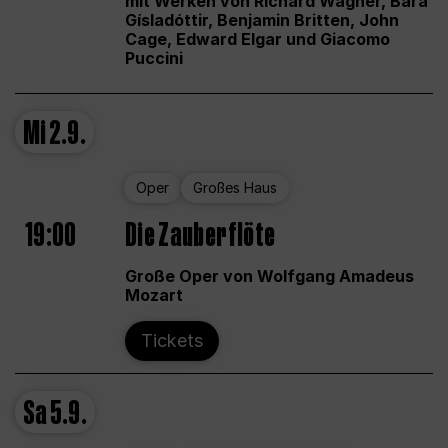
mit Werken von Richard Wagner, Bára
Gísladóttir, Benjamin Britten, John
Cage, Edward Elgar und Giacomo
Puccini
Mi
2.9.
Oper
Großes Haus
19:00
Die Zauberflöte
Große Oper von Wolfgang Amadeus
Mozart
Tickets
Sa
5.9.