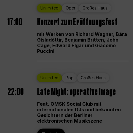
Unlimited
Oper
Großes Haus
17:00
Konzert zum Eröffnungsfest
mit Werken von Richard Wagner, Bára
Gísladóttir, Benjamin Britten, John
Cage, Edward Elgar und Giacomo
Puccini
Unlimited
Pop
Großes Haus
22:00
Late Night: operative image
Feat. OMSK Social Club mit
internationalen DJs und bekannten
Gesichtern der Berliner
elektronischen Musikszene