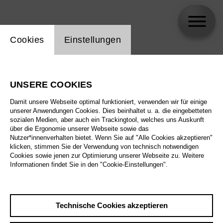
Einstellung Website Cookie
Cookies
Einstellungen
skip_calendar_timeline
Suche
UNSERE COOKIES
Alle Sparten
Damit unsere Webseite optimal funktioniert, verwenden wir für einige
Alle Spielstätten
unserer Anwendungen Cookies. Dies beinhaltet u. a. die eingebetteten
sozialen Medien, aber auch ein Trackingtool, welches uns Auskunft
über die Ergonomie unserer Webseite sowie das
Alle Merkmale
Nutzer*innenverhalten bietet. Wenn Sie auf "Alle Cookies akzeptieren"
klicken, stimmen Sie der Verwendung von technisch notwendigen
Cookies sowie jenen zur Optimierung unserer Webseite zu. Weitere
Informationen findet Sie in den "Cookie-Einstellungen".
August 2026
Technische Cookies akzeptieren
Sa
29.8.