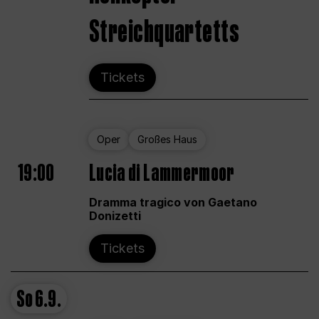
Streichquartetts
Tickets
Oper
Großes Haus
19:00
Lucia di Lammermoor
Dramma tragico von Gaetano
Donizetti
Tickets
So
6.9.