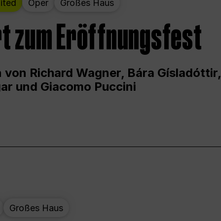
ited
Oper
Großes Haus
t zum Eröffnungsfest
 von Richard Wagner, Bára Gísladóttir,
ar und Giacomo Puccini
Großes Haus