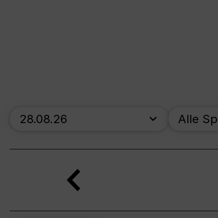
skip_calendar_timeline
Alle S
Suche