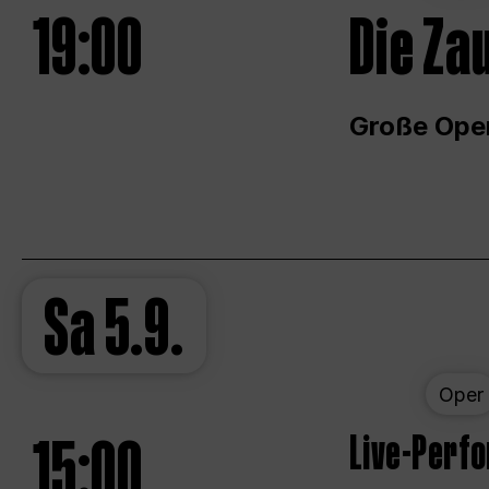
19:00
Die Za
Große Ope
Sa
5.9.
Oper
15:00
Live-Perf