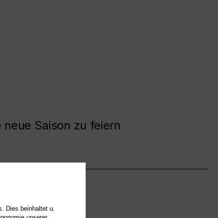
e neue Saison zu feiern
. Dies beinhaltet u.
Ergonomie unserer