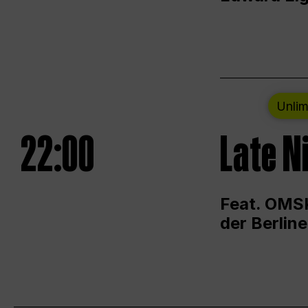
Unlim
22:00
Late N
Feat. OMSK
der Berlin