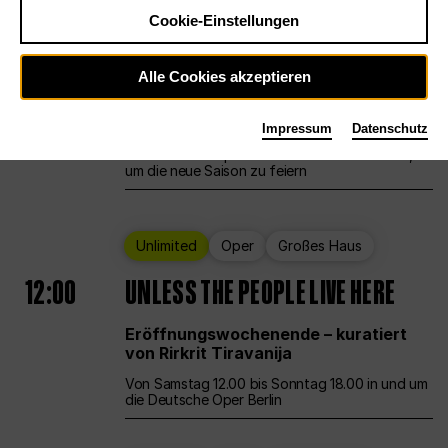
Cookie-Einstellungen
Ballett
Großes Haus
Staatsballett Berlin
Alle Cookies akzeptieren
12:00
Eröffnungswochenende
Impressum
Datenschutz
Die Deutsche Oper Berlin öffnet ihre Pforten,
um die neue Saison zu feiern
Unlimited
Oper
Großes Haus
12:00
UNLESS THE PEOPLE LIVE HERE
Eröffnungswochenende – kuratiert
von Rirkrit Tiravanija
Von Samstag 12.00 bis Sonntag 18.00 in und um
die Deutsche Oper Berlin