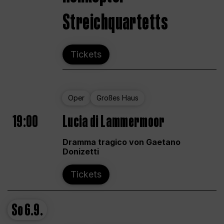
Streichquartetts
Tickets
Oper
Großes Haus
19:00
Lucia di Lammermoor
Dramma tragico von Gaetano
Donizetti
Tickets
So
6.9.