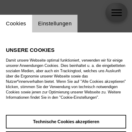
Einstellung Website Cookie
Cookies
Einstellungen
skip_calendar_timeline
Suche
UNSERE COOKIES
Alle Sparten
Damit unsere Webseite optimal funktioniert, verwenden wir für einige
Alle Spielstätten
unserer Anwendungen Cookies. Dies beinhaltet u. a. die eingebetteten
sozialen Medien, aber auch ein Trackingtool, welches uns Auskunft
über die Ergonomie unserer Webseite sowie das
Alle Merkmale
Nutzer*innenverhalten bietet. Wenn Sie auf "Alle Cookies akzeptieren"
klicken, stimmen Sie der Verwendung von technisch notwendigen
Cookies sowie jenen zur Optimierung unserer Webseite zu. Weitere
Informationen findet Sie in den "Cookie-Einstellungen".
August 2026
Technische Cookies akzeptieren
Sa
29.8.