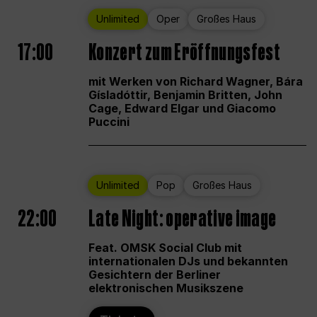
Unlimited
Oper
Großes Haus
17:00
Konzert zum Eröffnungsfest
mit Werken von Richard Wagner, Bára
Gísladóttir, Benjamin Britten, John
Cage, Edward Elgar und Giacomo
Puccini
Unlimited
Pop
Großes Haus
22:00
Late Night: operative image
Feat. OMSK Social Club mit
internationalen DJs und bekannten
Gesichtern der Berliner
elektronischen Musikszene