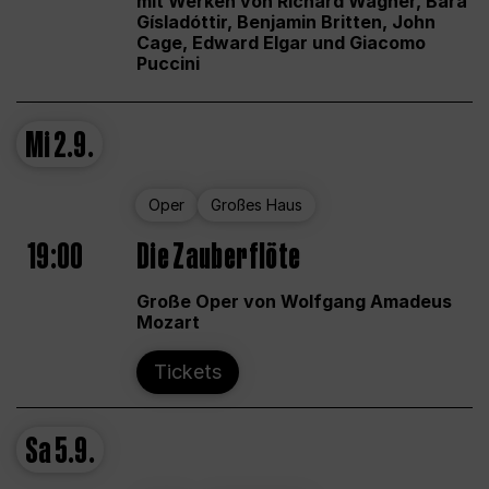
mit Werken von Richard Wagner, Bára
Gísladóttir, Benjamin Britten, John
Cage, Edward Elgar und Giacomo
Puccini
Mi
2.9.
Oper
Großes Haus
19:00
Die Zauberflöte
Große Oper von Wolfgang Amadeus
Mozart
Tickets
Sa
5.9.