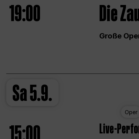
19:00
Die Za
Große Ope
Sa
5.9.
Oper
15:00
Live-Perf