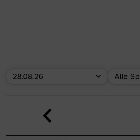
skip_calendar_timeline
Alle S
Suche