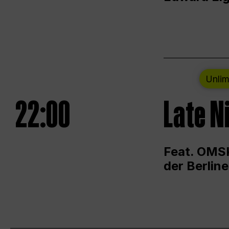
Unlim
22:00
Late N
Feat. OMSK
der Berlin