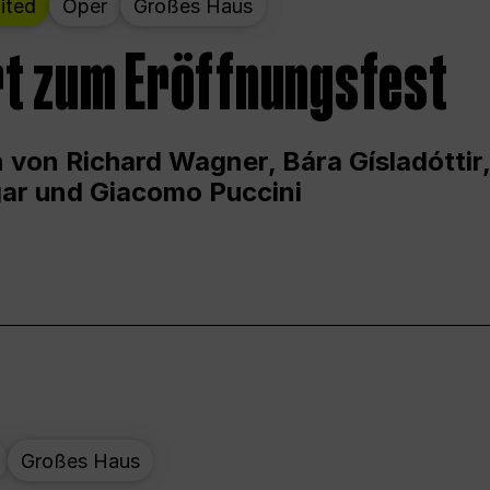
ited
Oper
Großes Haus
t zum Eröffnungsfest
 von Richard Wagner, Bára Gísladóttir,
ar und Giacomo Puccini
Großes Haus