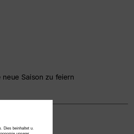
e neue Saison zu feiern
. Dies beinhaltet u.
Ergonomie unserer