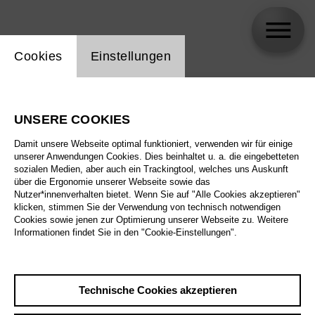
Einstellung Website Cookie
Cookies
Einstellungen
skip_calendar_timeline
Suche
UNSERE COOKIES
Alle Sparten
Damit unsere Webseite optimal funktioniert, verwenden wir für einige
Alle Spielstätten
unserer Anwendungen Cookies. Dies beinhaltet u. a. die eingebetteten
sozialen Medien, aber auch ein Trackingtool, welches uns Auskunft
über die Ergonomie unserer Webseite sowie das
Alle Merkmale
Nutzer*innenverhalten bietet. Wenn Sie auf "Alle Cookies akzeptieren"
klicken, stimmen Sie der Verwendung von technisch notwendigen
Cookies sowie jenen zur Optimierung unserer Webseite zu. Weitere
Informationen findet Sie in den "Cookie-Einstellungen".
August 2026
Technische Cookies akzeptieren
Sa
29.8.