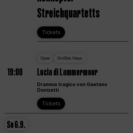
Streichquartetts
Tickets
Oper
Großes Haus
19:00
Lucia di Lammermoor
Dramma tragico von Gaetano
Donizetti
Tickets
So
6.9.