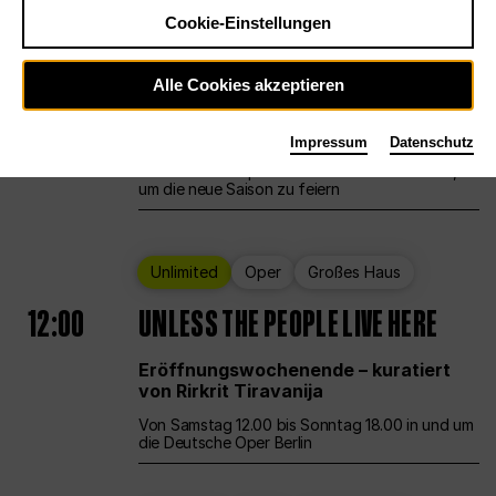
Cookie-Einstellungen
Ballett
Großes Haus
Staatsballett Berlin
Alle Cookies akzeptieren
12:00
Eröffnungswochenende
Impressum
Datenschutz
Die Deutsche Oper Berlin öffnet ihre Pforten,
um die neue Saison zu feiern
Unlimited
Oper
Großes Haus
12:00
UNLESS THE PEOPLE LIVE HERE
Eröffnungswochenende – kuratiert
von Rirkrit Tiravanija
Von Samstag 12.00 bis Sonntag 18.00 in und um
die Deutsche Oper Berlin