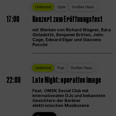
Unlimited
Oper
Großes Haus
17:00
Konzert zum Eröffnungsfest
mit Werken von Richard Wagner, Bára
Gísladóttir, Benjamin Britten, John
Cage, Edward Elgar und Giacomo
Puccini
Unlimited
Pop
Großes Haus
22:00
Late Night: operative image
Feat. OMSK Social Club mit
internationalen DJs und bekannten
Gesichtern der Berliner
elektronischen Musikszene