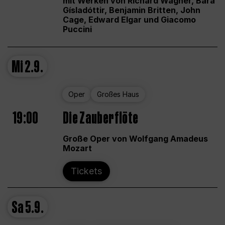
mit Werken von Richard Wagner, Bára
Gísladóttir, Benjamin Britten, John
Cage, Edward Elgar und Giacomo
Puccini
Mi
2.9.
Oper
Großes Haus
19:00
Die Zauberflöte
Große Oper von Wolfgang Amadeus
Mozart
Tickets
Sa
5.9.