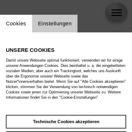
Einstellung Website Cookie
Cookies
Einstellungen
skip_calendar_timeline
Suche
UNSERE COOKIES
Alle Sparten
Damit unsere Webseite optimal funktioniert, verwenden wir für einige
Alle Spielstätten
unserer Anwendungen Cookies. Dies beinhaltet u. a. die eingebetteten
sozialen Medien, aber auch ein Trackingtool, welches uns Auskunft
über die Ergonomie unserer Webseite sowie das
Alle Merkmale
Nutzer*innenverhalten bietet. Wenn Sie auf "Alle Cookies akzeptieren"
klicken, stimmen Sie der Verwendung von technisch notwendigen
Cookies sowie jenen zur Optimierung unserer Webseite zu. Weitere
Informationen findet Sie in den "Cookie-Einstellungen".
August 2026
Technische Cookies akzeptieren
Sa
29.8.