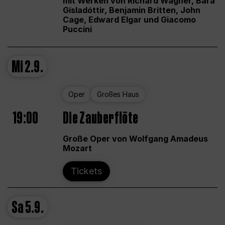
mit Werken von Richard Wagner, Bára
Gísladóttir, Benjamin Britten, John
Cage, Edward Elgar und Giacomo
Puccini
Mi
2.9.
Oper
Großes Haus
19:00
Die Zauberflöte
Große Oper von Wolfgang Amadeus
Mozart
Tickets
Sa
5.9.