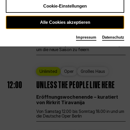
Cookie-Einstellungen
Ballett
Großes Haus
Staatsballett Berlin
Alle Cookies akzeptieren
12:00
Eröffnungswochenende
Impressum
Datenschutz
Die Deutsche Oper Berlin öffnet ihre Pforten,
um die neue Saison zu feiern
Unlimited
Oper
Großes Haus
12:00
UNLESS THE PEOPLE LIVE HERE
Eröffnungswochenende – kuratiert
von Rirkrit Tiravanija
Von Samstag 12.00 bis Sonntag 18.00 in und um
die Deutsche Oper Berlin