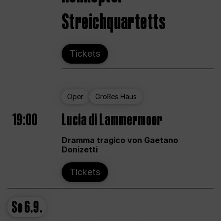
Streichquartetts
Tickets
Oper
Großes Haus
19:00
Lucia di Lammermoor
Dramma tragico von Gaetano
Donizetti
Tickets
So
6.9.