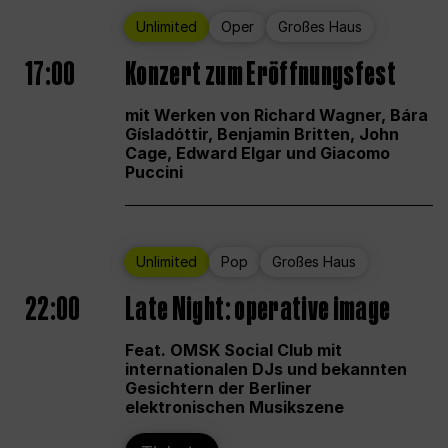
Unlimited
Oper
Großes Haus
17:00
Konzert zum Eröffnungsfest
mit Werken von Richard Wagner, Bára
Gísladóttir, Benjamin Britten, John
Cage, Edward Elgar und Giacomo
Puccini
Unlimited
Pop
Großes Haus
22:00
Late Night: operative image
Feat. OMSK Social Club mit
internationalen DJs und bekannten
Gesichtern der Berliner
elektronischen Musikszene