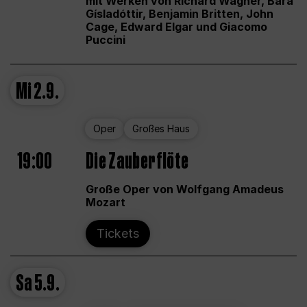
mit Werken von Richard Wagner, Bára
Gísladóttir, Benjamin Britten, John
Cage, Edward Elgar und Giacomo
Puccini
Mi
2.9.
Oper
Großes Haus
19:00
Die Zauberflöte
Große Oper von Wolfgang Amadeus
Mozart
Tickets
Sa
5.9.