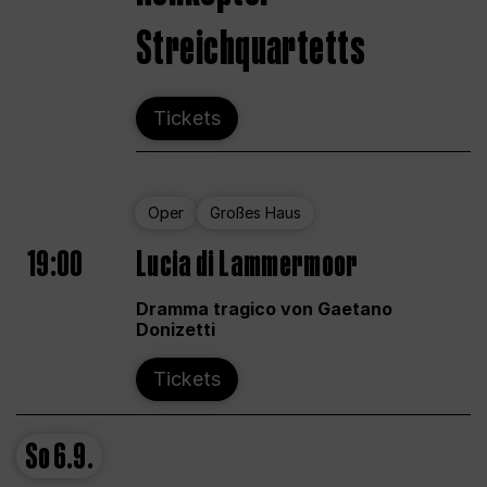
Streichquartetts
Tickets
Oper
Großes Haus
19:00
Lucia di Lammermoor
Dramma tragico von Gaetano
Donizetti
Tickets
So
6.9.