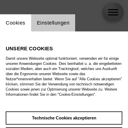
Einstellung Website Cookie
Cookies
Einstellungen
skip_calendar_timeline
Suche
UNSERE COOKIES
Alle Sparten
Damit unsere Webseite optimal funktioniert, verwenden wir für einige
Alle Spielstätten
unserer Anwendungen Cookies. Dies beinhaltet u. a. die eingebetteten
sozialen Medien, aber auch ein Trackingtool, welches uns Auskunft
über die Ergonomie unserer Webseite sowie das
Alle Merkmale
Nutzer*innenverhalten bietet. Wenn Sie auf "Alle Cookies akzeptieren"
klicken, stimmen Sie der Verwendung von technisch notwendigen
Cookies sowie jenen zur Optimierung unserer Webseite zu. Weitere
Informationen findet Sie in den "Cookie-Einstellungen".
August 2026
Technische Cookies akzeptieren
Sa
29.8.