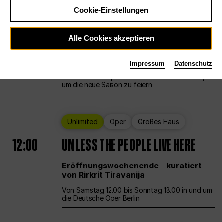
Cookie-Einstellungen
Ballett
Großes Haus
Staatsballett Berlin
Alle Cookies akzeptieren
12:00
Eröffnungswochenende
Impressum
Datenschutz
Die Deutsche Oper Berlin öffnet ihre Pforten,
um die neue Saison zu feiern
Unlimited
Oper
Großes Haus
12:00
UNLESS THE PEOPLE LIVE HERE
Eröffnungswochenende – kuratiert
von Rirkrit Tiravanija
Von Samstag 12.00 bis Sonntag 18.00 in und um
die Deutsche Oper Berlin