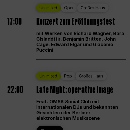
Unlimited
Oper
Großes Haus
17:00
Konzert zum Eröffnungsfest
mit Werken von Richard Wagner, Bára
Gísladóttir, Benjamin Britten, John
Cage, Edward Elgar und Giacomo
Puccini
Unlimited
Pop
Großes Haus
22:00
Late Night: operative image
Feat. OMSK Social Club mit
internationalen DJs und bekannten
Gesichtern der Berliner
elektronischen Musikszene